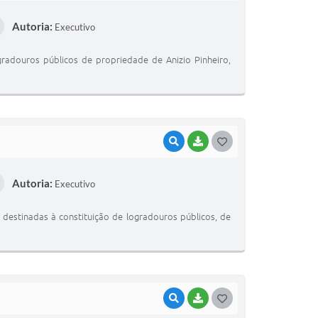
O
Autoria:
Executivo
S
T
ogradouros públicos de propriedade de Anizio Pinheiro,
E
I
VISUALIZAR
BAIXAR
G
O
Autoria:
Executivo
S
T
, destinadas à constituição de logradouros públicos, de
E
I
VISUALIZAR
BAIXAR
G