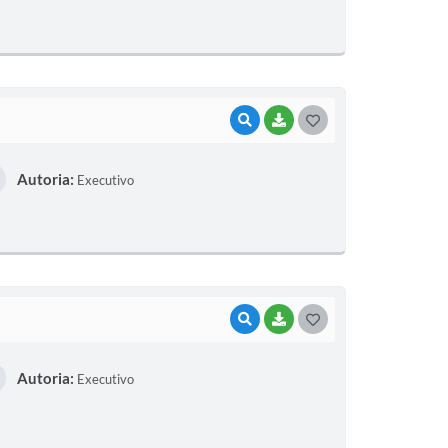
T
E
I
VISUALIZAR
BAIXAR
G
O
Autoria:
Executivo
S
T
E
I
VISUALIZAR
BAIXAR
G
O
Autoria:
Executivo
S
T
E