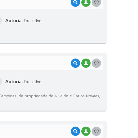
VISUALIZAR
BAIXAR
G
O
Autoria:
Executivo
S
T
E
I
VISUALIZAR
BAIXAR
G
O
Autoria:
Executivo
S
T
 Campinas, de propriedade de Nivaldo e Carlos Novaes,
E
I
VISUALIZAR
BAIXAR
G