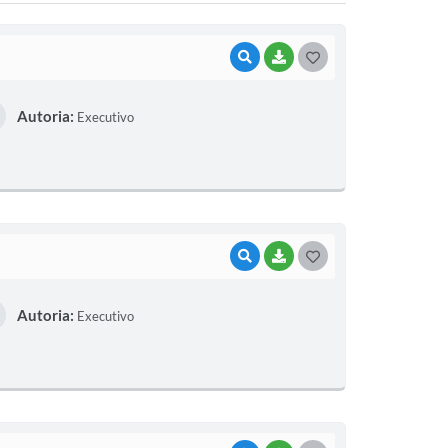
VISUALIZAR
BAIXAR
G
O
Autoria:
Executivo
S
T
E
I
VISUALIZAR
BAIXAR
G
O
Autoria:
Executivo
S
T
E
I