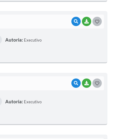
I
VISUALIZAR
BAIXAR
G
O
Autoria:
Executivo
S
T
E
I
VISUALIZAR
BAIXAR
G
O
Autoria:
Executivo
S
T
E
I