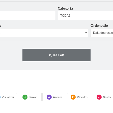
Categoria
o
Ordenação
BUSCAR
Visualizar
Baixar
Anexos
Vínculos
Gostei