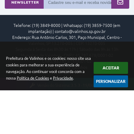
NEWSLETTER
Telefone: (19) 3849-8000 | Whatsapp: (19) 3859-7500 (em
implantação) | contato@valinhos.sp.gov.br
Endereço: Rua Antônio Carlos, 301, Paço Municipal, Centro -
Valinhos, SP 13.270-005 | CEP: 13270-005
Segunda à Sexta das 8h30 às 17h | Sábado das 9h às 13h
Município de Valinhos - CNPJ: 45.787.678/0001-02
Prefeitura de Valinhos e os cookies: nosso site usa
CNPJ: 45.787.678/0001-02
cookies para melhorar a sua experiência de
Prefeitura de Valinhos
ACEITAR
navegação. Ao continuar você concorda com a
nossa
Política de Cookies
e
Privacidade
.
PERSONALIZAR
Versão do Sistema:
3.5.3 - 19/06/2026
Portal atualizado em:
06/08/2026 18:29
Dados Abertos
Copyright Instar - 2006-2026. Todos os direitos reservados -
Instar Tecnologia