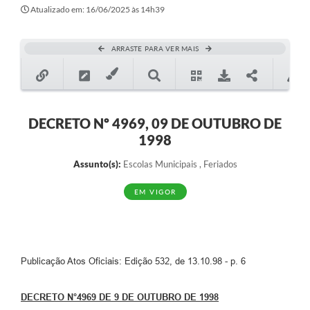
Secretarias
Atualizado em: 16/06/2025 às 14h39
Atos Oficiais
ARRASTE PARA VER MAIS
Legislação
Transparência
Programa Famílias Fortes
DECRETO Nº 4969, 09 DE OUTUBRO DE
1998
Notícias
Assunto(s):
Escolas Municipais , Feriados
Contratação de estagiário - estudante de Direito -
Procuradoria do Município de Valinhos
EM VIGOR
Vagas de emprego no PAT Valinhos
Contratos
Publicação Atos Oficiais: Edição 532, de 13.10.98 - p. 6
Galeria de Fotos
Audiências Públicas
DECRETO N°4969 DE 9 DE OUTUBRO DE 1998