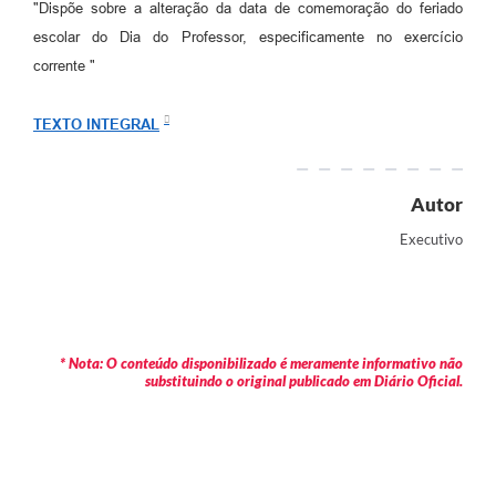
"Dispõe sobre a alteração da data de comemoração do feriado
Arquivos para Download
escolar do Dia do Professor, especificamente no exercício
Carta de Serviços
corrente "
Turismo
TEXTO INTEGRAL
Obras
Galeria de Vídeos
Autor
Conselhos Municipais
Executivo
Projetos
Contas Públicas
Editais
* Nota: O conteúdo disponibilizado é meramente informativo não
substituindo o original publicado em Diário Oficial.
Links
Serviços Online
Telefones Úteis