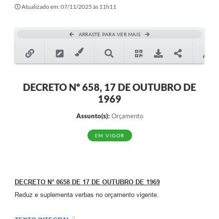
Secretarias
Atualizado em: 07/11/2025 às 11h11
Atos Oficiais
ARRASTE PARA VER MAIS
Legislação
Transparência
Programa Famílias Fortes
DECRETO Nº 658, 17 DE OUTUBRO DE
1969
Notícias
Assunto(s):
Orçamento
Contratação de estagiário - estudante de Direito -
Procuradoria do Município de Valinhos
EM VIGOR
Vagas de emprego no PAT Valinhos
Contratos
DECRETO N° 0658 DE 17 DE OUTUBRO DE 1969
Galeria de Fotos
Reduz e suplementa verbas no orçamento vigente.
Audiências Públicas