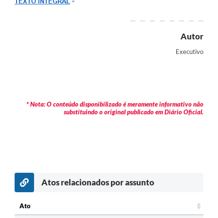
TEXTO INTEGRAL
Arquivos para Download
Carta de Serviços
Autor
Turismo
Executivo
Obras
Galeria de Vídeos
Conselhos Municipais
* Nota: O conteúdo disponibilizado é meramente informativo não
substituindo o original publicado em Diário Oficial.
Projetos
Contas Públicas
Editais
Links
Atos relacionados por assunto
Serviços Online
Ato
Telefones Úteis