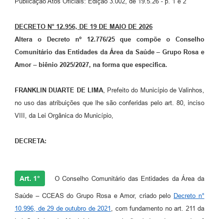
Publicação Atos Oficiais: Edição 3.002, de 19.5.26 - p. 1 e 2
Arquivos para Download
Carta de Serviços
DECRETO N° 12.956, DE 19 DE MAIO DE 2026
Altera o Decreto nº 12.776/25 que compõe o Conselho
Turismo
Comunitário das Entidades da Área da Saúde – Grupo Rosa e
Obras
Amor – biênio 2025/2027, na forma que especifica.
Galeria de Vídeos
FRANKLIN DUARTE DE LIMA
, Prefeito do Município de Valinhos,
Conselhos Municipais
no uso das atribuições que lhe são conferidas pelo art. 80, inciso
VIII, da Lei Orgânica do Município,
Projetos
Contas Públicas
DECRETA:
Editais
Links
Art. 1°
O Conselho Comunitário das Entidades da Área da
Serviços Online
Saúde – CCEAS do Grupo Rosa e Amor, criado pelo
Decreto n°
10.996, de 29 de outubro de 2021
, com fundamento no art. 211 da
Telefones Úteis