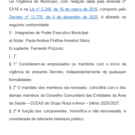
Lei Orgânica do Município, com redação dada pela emenda nº
A Prefeitura
53/16 e na
Lei n° 5.248, de 16 de março de 2016
, composto pelo
Decreto nº 12.776, de 4 de dezembro de 2025
, é alterado na
Enquete
seguinte conformidade:
Jornal
II - Integrantes do Poder Executivo Municipal:
a) titular: Paula Andrea Pioltine Anseloni Nista;
Agenda
b) suplente: Fernando Pozzuto;
SIC
[...]”.
§ 1° Consideram-se empossados os membros com o início da
Contato
vigência do presente Decreto, independentemente de quaisquer
formalidades.
§ 2° O mandato dos membros ora nomeado, coincidirá com o dos
demais membros do Conselho Comunitário das Entidades da Área
da Saúde – CCEAS do Grupo Rosa e Amor – biênio 2025/2027.
§ 3° A função dos componentes, honorífica e não remunerada, é
considerada de relevante interesse público.