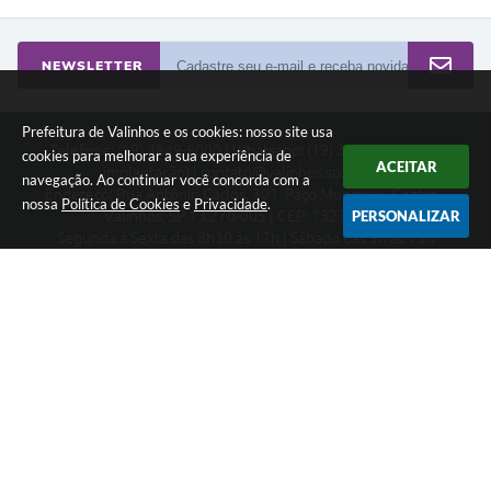
NEWSLETTER
Prefeitura de Valinhos e os cookies: nosso site usa
Telefone: (19) 3849-8000 | Whatsapp: (19) 3859-7500 (em
cookies para melhorar a sua experiência de
ACEITAR
implantação) | contato@valinhos.sp.gov.br
navegação. Ao continuar você concorda com a
Endereço: Rua Antônio Carlos, 301, Paço Municipal, Centro -
nossa
Política de Cookies
e
Privacidade
.
Valinhos, SP 13.270-005 | CEP: 13270-005
PERSONALIZAR
Segunda à Sexta das 8h30 às 17h | Sábado das 9h às 13h
Município de Valinhos - CNPJ: 45.787.678/0001-02
CNPJ: 45.787.678/0001-02
Prefeitura de Valinhos
Versão do Sistema:
3.5.3 - 19/06/2026
Portal atualizado em:
07/08/2026 09:59
Dados Abertos