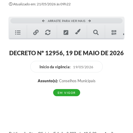
Secretarias
Atualizado em: 21/05/2026 às 09h22
Atos Oficiais
ARRASTE PARA VER MAIS
Legislação
Transparência
Programa Famílias Fortes
DECRETO Nº 12956, 19 DE MAIO DE 2026
Notícias
Início da vigência:
19/05/2026
Contratação de estagiário - estudante de Direito -
Procuradoria do Município de Valinhos
Assunto(s):
Conselhos Municipais
Vagas de emprego no PAT Valinhos
EM VIGOR
Contratos
Galeria de Fotos
Audiências Públicas