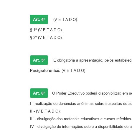
Art. 4º
(V E T A D O).
§ 1º (V E T A D O).
§ 2º (V E T A D O).
Art. 5º
É obrigatória a apresentação, pelos estabele
Parágrafo único.
(V E T A D O)
Art. 6º
O Poder Executivo poderá disponibilizar, em seu
I - realização de denúncias anônimas sobre suspeitas de a
II - (V E T A D O);
III - divulgação dos materiais educativos e cursos referidos 
IV - divulgação de informações sobre a disponibilidade de a