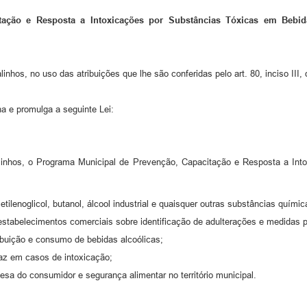
itação e Resposta a Intoxicações por Substâncias Tóxicas em Bebid
linhos, no uso das atribuições que lhe são conferidas pelo art. 80, inciso III,
a e promulga a seguinte Lei:
Valinhos, o Programa Municipal de Prevenção, Capacitação e Resposta a Int
etilenoglicol, butanol, álcool industrial e quaisquer outras substâncias químic
 estabelecimentos comerciais sobre identificação de adulterações e medidas p
ribuição e consumo de bebidas alcoólicas;
caz em casos de intoxicação;
efesa do consumidor e segurança alimentar no território municipal.