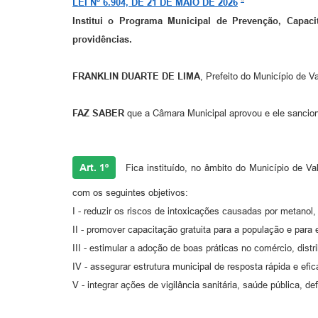
LEI Nº 6.904, DE 21 DE MAIO DE 2026
Institui o Programa Municipal de Prevenção, Capac
providências.
FRANKLIN DUARTE DE LIMA
, Prefeito do Município de Va
FAZ SABER
que a Câmara Municipal aprovou e ele sancion
Art. 1º
Fica instituído, no âmbito do Município de 
com os seguintes objetivos:
I - reduzir os riscos de intoxicações causadas por metanol, 
II - promover capacitação gratuita para a população e para
III - estimular a adoção de boas práticas no comércio, dist
IV - assegurar estrutura municipal de resposta rápida e efi
V - integrar ações de vigilância sanitária, saúde pública, d