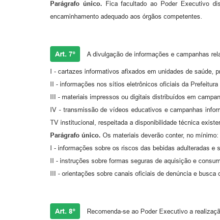
Parágrafo único.
Fica facultado ao Poder Executivo disp
encaminhamento adequado aos órgãos competentes.
Art. 7º
A divulgação de informações e campanhas relac
I - cartazes informativos afixados em unidades de saúde, p
II - informações nos sítios eletrônicos oficiais da Prefeit
III - materiais impressos ou digitais distribuídos em camp
IV - transmissão de vídeos educativos e campanhas infor
TV institucional, respeitada a disponibilidade técnica existe
Parágrafo único.
Os materiais deverão conter, no mínimo:
I - informações sobre os riscos das bebidas adulteradas e s
II - instruções sobre formas seguras de aquisição e consu
III - orientações sobre canais oficiais de denúncia e busc
Art. 8º
Recomenda-se ao Poder Executivo a realizaçã