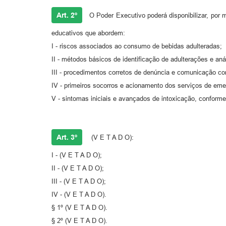
Art. 2º
O Poder Executivo poderá disponibilizar, por m
educativos que abordem:
I - riscos associados ao consumo de bebidas adulteradas;
II - métodos básicos de identificação de adulterações e aná
III - procedimentos corretos de denúncia e comunicação co
IV - primeiros socorros e acionamento dos serviços de eme
V - sintomas iniciais e avançados de intoxicação, conform
Art. 3º
(V E T A D O):
I - (V E T A D O);
II - (V E T A D O);
III - (V E T A D O);
IV - (V E T A D O).
§ 1º (V E T A D O).
§ 2º (V E T A D O).