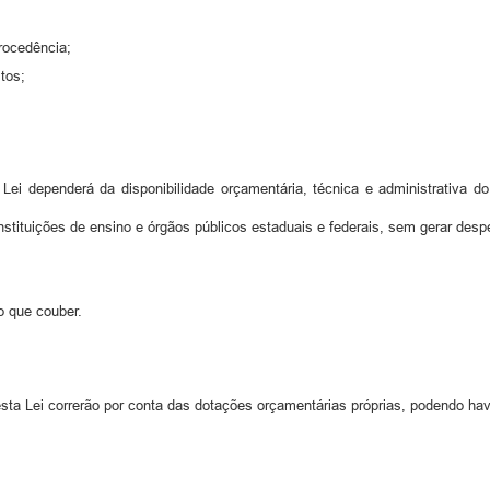
procedência;
tos;
ei dependerá da disponibilidade orçamentária, técnica e administrativa d
nstituições de ensino e órgãos públicos estaduais e federais, sem gerar desp
o que couber.
a Lei correrão por conta das dotações orçamentárias próprias, podendo ha