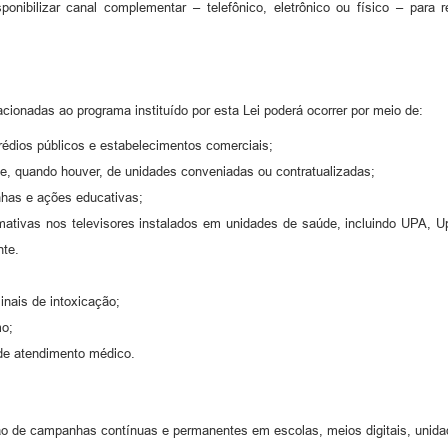
onibilizar canal complementar – telefônico, eletrônico ou físico – para 
ionadas ao programa instituído por esta Lei poderá ocorrer por meio de:
rédios públicos e estabelecimentos comerciais;
ura e, quando houver, de unidades conveniadas ou contratualizadas;
anhas e ações educativas;
mativas nos televisores instalados em unidades de saúde, incluindo UPA, 
nte.
inais de intoxicação;
mo;
a de atendimento médico.
o de campanhas contínuas e permanentes em escolas, meios digitais, unida