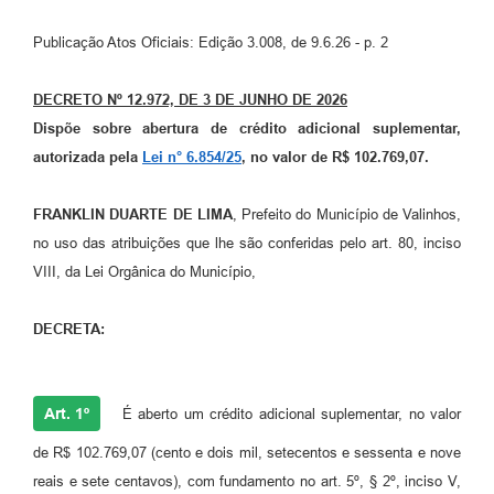
Arquivos para Download
Publicação Atos Oficiais: Edição 3.008, de 9.6.26 - p. 2
Carta de Serviços
Turismo
DECRETO Nº 12.972, DE 3 DE JUNHO DE 2026
Dispõe sobre abertura de crédito adicional suplementar,
Obras
autorizada pela
Lei n° 6.854/25
, no valor de R$ 102.769,07.
Galeria de Vídeos
FRANKLIN DUARTE DE LIMA
, Prefeito do Município de Valinhos,
Conselhos Municipais
no uso das atribuições que lhe são conferidas pelo art. 80, inciso
Projetos
VIII, da Lei Orgânica do Município,
Contas Públicas
DECRETA:
Editais
Links
Art. 1º
É aberto um crédito adicional suplementar, no valor
Serviços Online
de R$ 102.769,07 (cento e dois mil, setecentos e sessenta e nove
reais e sete centavos), com fundamento no art. 5º, § 2º, inciso V,
Telefones Úteis