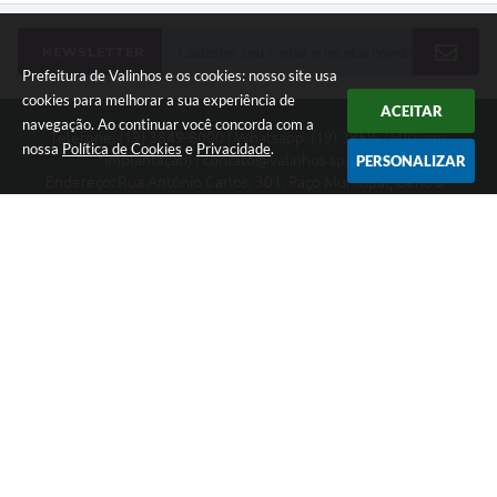
NEWSLETTER
Prefeitura de Valinhos e os cookies: nosso site usa
cookies para melhorar a sua experiência de
ACEITAR
navegação. Ao continuar você concorda com a
Telefone: (19) 3849-8000 | Whatsapp: (19) 3859-7500 (em
nossa
Política de Cookies
e
Privacidade
.
implantação) | contato@valinhos.sp.gov.br
PERSONALIZAR
Endereço: Rua Antônio Carlos, 301, Paço Municipal, Centro -
Valinhos, SP 13.270-005 | CEP: 13270-005
Segunda à Sexta das 8h30 às 17h | Sábado das 9h às 13h
Município de Valinhos - CNPJ: 45.787.678/0001-02
CNPJ: 45.787.678/0001-02
Prefeitura de Valinhos
Versão do Sistema:
3.5.3 - 19/06/2026
Portal atualizado em:
07/08/2026 18:16
Dados Abertos
Copyright Instar - 2006-2026. Todos os direitos reservados -