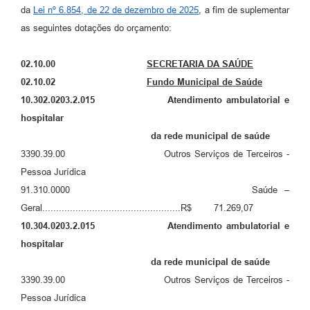
da
Lei nº 6.854, de 22 de dezembro de 2025
, a fim de suplementar
A Prefeitura
as seguintes dotações do orçamento:
Enquete
02.10.00
SECRETARIA DA SAÚDE
Jornal
02.10.02
Fundo Municipal de Saúde
10.302.0203.2.015 Atendimento ambulatorial e
Agenda
hospitalar
SIC
da rede municipal de saúde
3390.39.00 Outros Serviços de Terceiros -
Contato
Pessoa Jurídica
91.310.0000 Saúde –
Geral..................................................R$ 71.269,07
10.304.0203.2.015 Atendimento ambulatorial e
hospitalar
da rede municipal de saúde
3390.39.00 Outros Serviços de Terceiros -
Pessoa Jurídica