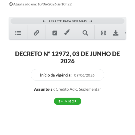
Secretarias
Atualizado em: 10/06/2026 às 10h22
Atos Oficiais
ARRASTE PARA VER MAIS
Legislação
Transparência
Programa Famílias Fortes
DECRETO Nº 12972, 03 DE JUNHO DE
2026
Notícias
Contratação de estagiário - estudante de Direito -
Início da vigência:
09/06/2026
Procuradoria do Município de Valinhos
Assunto(s):
Crédito Adic. Suplementar
Vagas de emprego no PAT Valinhos
EM VIGOR
Contratos
Galeria de Fotos
Audiências Públicas