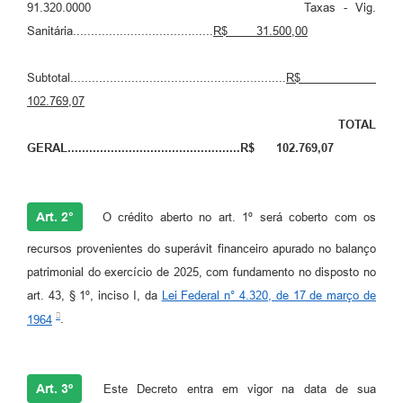
91.320.0000 Taxas - Vig.
Sanitária.......................................
R$
31.500,00
Subtotal............................................................
R$
102.769,07
TOTAL
GERAL................................................R$
102.769,07
Art. 2°
O crédito aberto no art. 1º será coberto com os
recursos provenientes do superávit financeiro apurado no balanço
patrimonial do exercício de 2025, com fundamento no disposto no
art. 43, § 1º, inciso I, da
Lei Federal n° 4.320, de 17 de março de
1964
.
Art. 3º
Este Decreto entra em vigor na data de sua