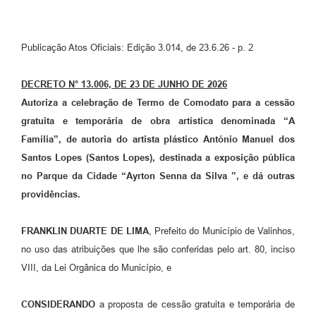
Arquivos para Download
Carta de Serviços
Publicação Atos Oficiais: Edição 3.014, de 23.6.26 - p. 2
Turismo
DECRETO N° 13.006, DE 23 DE JUNHO DE 2026
Obras
Autoriza a celebração de Termo de Comodato para a cessão
Galeria de Vídeos
gratuita e temporária de obra artística denominada “A
Família”, de autoria do artista plástico António Manuel dos
Conselhos Municipais
Santos Lopes (Santos Lopes), destinada a exposição pública
Projetos
no Parque da Cidade “Ayrton Senna da Silva ”, e dá outras
providências.
Contas Públicas
Editais
FRANKLIN DUARTE DE LIMA
, Prefeito do Município de Valinhos,
no uso das atribuições que lhe são conferidas pelo art. 80, inciso
Links
VIII, da Lei Orgânica do Município, e
Serviços Online
CONSIDERANDO
a proposta de cessão gratuita e temporária de
Telefones Úteis