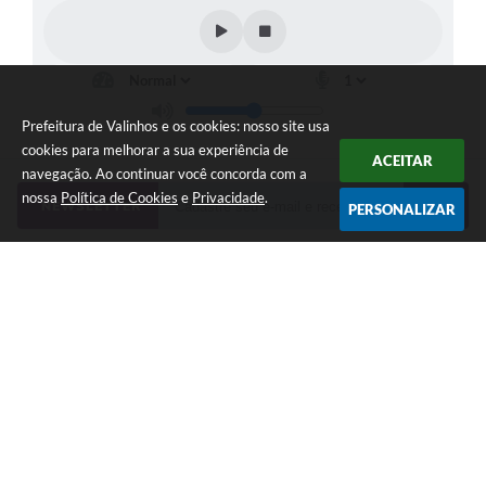
Prefeitura de Valinhos e os cookies: nosso site usa
cookies para melhorar a sua experiência de
ACEITAR
navegação. Ao continuar você concorda com a
nossa
Política de Cookies
e
Privacidade
.
NEWSLETTER
PERSONALIZAR
Telefone: (19) 3849-8000 | Whatsapp: (19) 3859-7500 (em
implantação) | contato@valinhos.sp.gov.br
Endereço: Rua Antônio Carlos, 301, Paço Municipal, Centro -
Valinhos, SP 13.270-005 | CEP: 13270-005
Segunda à Sexta das 8h30 às 17h | Sábado das 9h às 13h
Município de Valinhos - CNPJ: 45.787.678/0001-02
CNPJ: 45.787.678/0001-02
Prefeitura de Valinhos