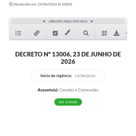
Secretarias
Atualizado em: 24/06/2026 às 10h02
Atos Oficiais
ARRASTE PARA VER MAIS
Legislação
Transparência
Programa Famílias Fortes
DECRETO Nº 13006, 23 DE JUNHO DE
2026
Notícias
Contratação de estagiário - estudante de Direito -
Início da vigência:
23/06/2026
Procuradoria do Município de Valinhos
Assunto(s):
Cessões e Concessões
Vagas de emprego no PAT Valinhos
EM VIGOR
Contratos
Galeria de Fotos
Audiências Públicas