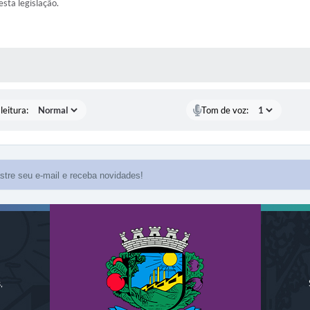
esta legislação.
AS MÍDIAS
leitura:
Tom de voz:
,