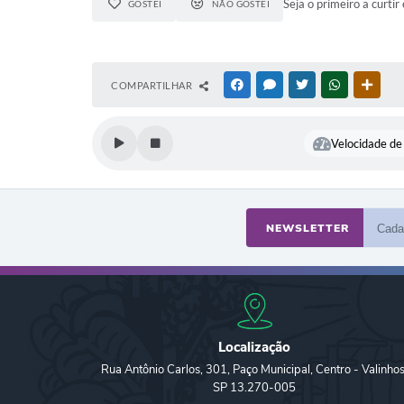
Seja o primeiro a curtir 
GOSTEI
NÃO GOSTEI
COMPARTILHAR
FACEBOOK
MESSENGER
TWITTER
WHATSAPP
OUTR
Velocidade de 
NEWSLETTER
Localização
Rua Antônio Carlos, 301, Paço Municipal, Centro - Valinhos
SP 13.270-005