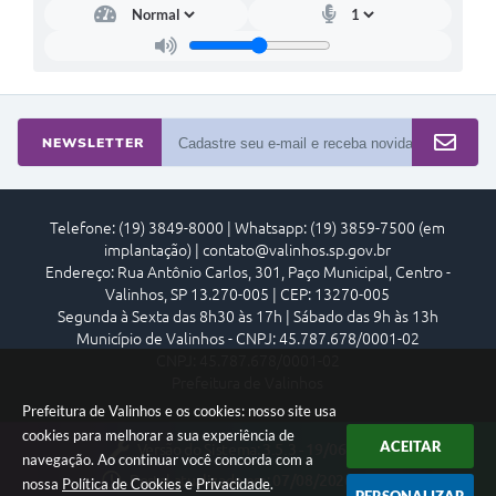
NEWSLETTER
Telefone: (19) 3849-8000 | Whatsapp: (19) 3859-7500 (em
implantação) | contato@valinhos.sp.gov.br
Endereço: Rua Antônio Carlos, 301, Paço Municipal, Centro -
Valinhos, SP 13.270-005 | CEP: 13270-005
Segunda à Sexta das 8h30 às 17h | Sábado das 9h às 13h
Município de Valinhos - CNPJ: 45.787.678/0001-02
CNPJ: 45.787.678/0001-02
Prefeitura de Valinhos
Prefeitura de Valinhos e os cookies: nosso site usa
cookies para melhorar a sua experiência de
ACEITAR
Versão do Sistema:
3.5.3 - 19/06/2026
navegação. Ao continuar você concorda com a
Portal atualizado em:
07/08/2026 18:16
nossa
Política de Cookies
e
Privacidade
.