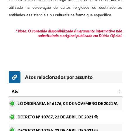
Arquivos para Download
utilizado na celebração de cultos religiosos ou destinado às
Carta de Serviços
entidades assistenciais ou culturais na forma que especifica.
Turismo
* Nota: O conteúdo disponibilizado é meramente informativo não
substituindo o original publicado em Diário Oficial.
Obras
Galeria de Vídeos
Conselhos Municipais
Projetos
Atos relacionados por assunto
Contas Públicas
Ato
Editais
Ato
LEI ORDINÁRIA Nº 6176, 03 DE NOVEMBRO DE 2021
Links
DECRETO Nº 10787, 22 DE ABRIL DE 2021
Serviços Online
Telefones Úteis
DECRETO Nº 10786, 22 DE ABRIL DE 2021