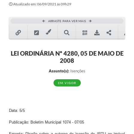
Secretarias
Atualizado em: 06/09/2021 às 09h29
Atos Oficiais
ARRASTE PARA VER MAIS
Legislação
Transparência
Programa Famílias Fortes
LEI ORDINÁRIA Nº 4280, 05 DE MAIO DE
2008
Notícias
Assunto(s):
Isenções
Contratação de estagiário - estudante de Direito -
Procuradoria do Município de Valinhos
EM VIGOR
Vagas de emprego no PAT Valinhos
Contratos
Data: 5/5
Galeria de Fotos
Publicação: Boletim Municipal 1074 - 07/05
Audiências Públicas
Ementa: Dispõe sobre a outorga de isenção de IPTU ao imóvel