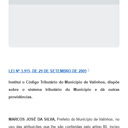
A Prefeitura
Enquete
Jornal
Agenda
SIC
Contato
LEI Nº 3.915, DE 29 DE SETEMBRO DE 2005
Institui o Código Tributário do Município de Valinhos, dispõe
sobre o sistema tributário do Município e dá outras
providências.
MARCOS JOSÉ DA SILVA,
Prefeito do Município de Valinhos, no
uso das atribuições que lhe são conferidas pelo artigo 80, inciso