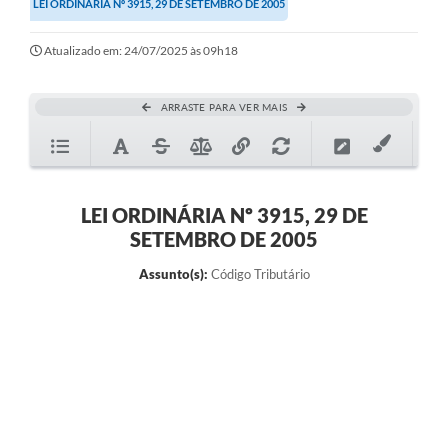
LEI ORDINÁRIA Nº 3915, 29 DE SETEMBRO DE 2005
Secretarias
Atualizado em: 24/07/2025 às 09h18
Atos Oficiais
Legislação
ARRASTE PARA VER MAIS
Transparência
Programa Famílias Fortes
Notícias
LEI ORDINÁRIA Nº 3915, 29 DE
SETEMBRO DE 2005
Contratação de estagiário - estudante de Direito -
Procuradoria do Município de Valinhos
Assunto(s):
Código Tributário
Vagas de emprego no PAT Valinhos
Contratos
Galeria de Fotos
Audiências Públicas