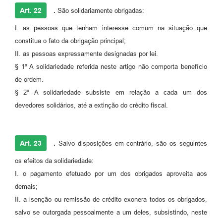
Art. 22
.
São solidariamente obrigadas:
I. as pessoas que tenham interesse comum na situação que
constitua o fato da obrigação principal;
II. as pessoas expressamente designadas por lei.
§ 1º A solidariedade referida neste artigo não comporta benefício
de ordem.
§ 2º A solidariedade subsiste em relação a cada um dos
devedores solidários, até a extinção do crédito fiscal.
Art. 23
.
Salvo disposições em contrário, são os seguintes
os efeitos da solidariedade:
I. o pagamento efetuado por um dos obrigados aproveita aos
demais;
II. a isenção ou remissão de crédito exonera todos os obrigados,
salvo se outorgada pessoalmente a um deles, subsistindo, neste