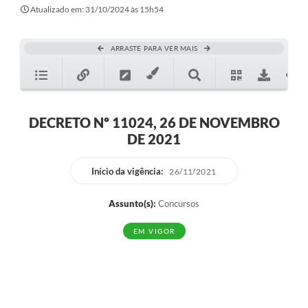
Secretarias
Atualizado em: 31/10/2024 às 15h54
Atos Oficiais
ARRASTE PARA VER MAIS
Legislação
Transparência
Programa Famílias Fortes
DECRETO Nº 11024, 26 DE NOVEMBRO
DE 2021
Notícias
Contratação de estagiário - estudante de Direito -
Início da vigência:
26/11/2021
Procuradoria do Município de Valinhos
Assunto(s):
Concursos
Vagas de emprego no PAT Valinhos
EM VIGOR
Contratos
Galeria de Fotos
Audiências Públicas