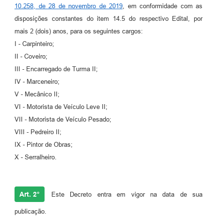
10.258, de 28 de novembro de 2019
, em conformidade com as
A Prefeitura
disposições constantes do item 14.5 do respectivo Edital, por
mais 2 (dois) anos, para os seguintes cargos:
Enquete
I - Carpinteiro;
Jornal
II - Coveiro;
III - Encarregado de Turma II;
Agenda
IV - Marceneiro;
SIC
V - Mecânico II;
VI - Motorista de Veículo Leve II;
Contato
VII - Motorista de Veículo Pesado;
VIII - Pedreiro II;
IX - Pintor de Obras;
X - Serralheiro.
Art. 2°
Este Decreto entra em vigor na data de sua
publicação.