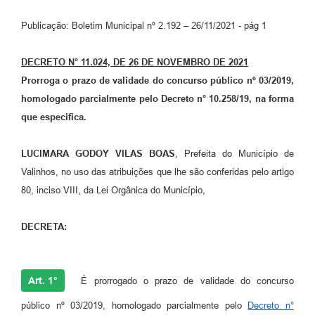
Arquivos para Download
Publicação: Boletim Municipal nº 2.192 – 26/11/2021 - pág 1
Carta de Serviços
Turismo
DECRETO N° 11.024, DE 26 DE NOVEMBRO DE 2021
Prorroga o prazo de validade do concurso público nº 03/2019,
Obras
homologado parcialmente pelo Decreto n° 10.258/19, na forma
Galeria de Vídeos
que especifica.
Conselhos Municipais
LUCIMARA GODOY VILAS BOAS
, Prefeita do Município de
Projetos
Valinhos, no uso das atribuições que lhe são conferidas pelo artigo
80, inciso VIII, da Lei Orgânica do Município,
Contas Públicas
Editais
DECRETA:
Links
Art. 1°
É prorrogado o prazo de validade do concurso
Serviços Online
público nº 03/2019, homologado parcialmente pelo
Decreto n°
Telefones Úteis