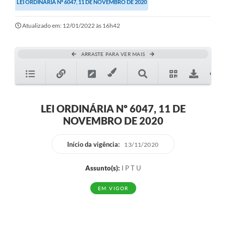
LEI ORDINÁRIA Nº 6047, 11 DE NOVEMBRO DE 2020
Secretarias
Atualizado em: 12/01/2022 às 16h42
Atos Oficiais
Legislação
ARRASTE PARA VER MAIS
Transparência
Programa Famílias Fortes
Notícias
LEI ORDINÁRIA Nº 6047, 11 DE
NOVEMBRO DE 2020
Contratação de estagiário - estudante de Direito -
Procuradoria do Município de Valinhos
Início da vigência:
13/11/2020
Vagas de emprego no PAT Valinhos
Assunto(s):
I P T U
Contratos
EM VIGOR
Galeria de Fotos
Audiências Públicas