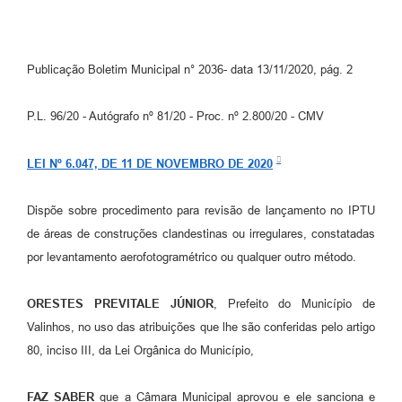
Arquivos para Download
Carta de Serviços
Publicação Boletim Municipal n° 2036- data 13/11/2020, pág. 2
Turismo
Obras
P.L. 96/20 - Autógrafo nº 81/20 - Proc. nº 2.800/20 - CMV
Galeria de Vídeos
LEI Nº 6.047, DE 11 DE NOVEMBRO DE 2020
Conselhos Municipais
Dispõe sobre procedimento para revisão de lançamento no IPTU
Projetos
de áreas de construções clandestinas ou irregulares, constatadas
Contas Públicas
por levantamento aerofotogramétrico ou qualquer outro método.
Editais
ORESTES PREVITALE JÚNIOR
, Prefeito do Município de
Links
Valinhos, no uso das atribuições que lhe são conferidas pelo artigo
80, inciso III, da Lei Orgânica do Município,
Serviços Online
Telefones Úteis
FAZ SABER
que a Câmara Municipal aprovou e ele sanciona e