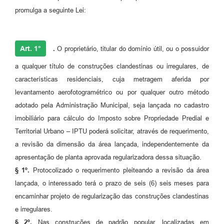
promulga a seguinte Lei:
A Prefeitura
Enquete
Art. 1°
.
O proprietário, titular do domínio útil, ou o possuidor
Jornal
a qualquer título de construções clandestinas ou irregulares, de
Agenda
características residenciais, cuja metragem aferida por
levantamento aerofotogramétrico ou por qualquer outro método
SIC
adotado pela Administração Municipal, seja lançada no cadastro
Contato
imobiliário para cálculo do Imposto sobre Propriedade Predial e
Territorial Urbano – IPTU poderá solicitar, através de requerimento,
a revisão da dimensão da área lançada, independentemente da
apresentação de planta aprovada regularizadora dessa situação.
§ 1º.
Protocolizado o requerimento pleiteando a revisão da área
lançada, o interessado terá o prazo de seis (6) seis meses para
encaminhar projeto de regularização das construções clandestinas
e irregulares.
§ 2º.
Nas construções de padrão popular, localizadas em