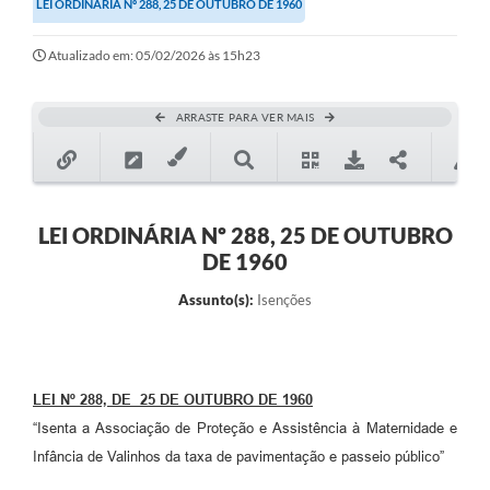
LEI ORDINÁRIA Nº 288, 25 DE OUTUBRO DE 1960
Secretarias
Atualizado em: 05/02/2026 às 15h23
Atos Oficiais
Legislação
ARRASTE PARA VER MAIS
Transparência
Programa Famílias Fortes
Notícias
LEI ORDINÁRIA Nº 288, 25 DE OUTUBRO
DE 1960
Contratação de estagiário - estudante de Direito -
Procuradoria do Município de Valinhos
Assunto(s):
Isenções
Vagas de emprego no PAT Valinhos
Contratos
LEI Nº 288, DE 25 DE OUTUBRO DE 1960
Galeria de Fotos
“Isenta a Associação de Proteção e Assistência à Maternidade e
Audiências Públicas
Infância de Valinhos da taxa de pavimentação e passeio público”