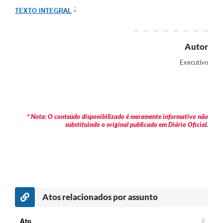
Arquivos para Download
TEXTO INTEGRAL
Carta de Serviços
Turismo
Autor
Executivo
Obras
Galeria de Vídeos
Conselhos Municipais
* Nota: O conteúdo disponibilizado é meramente informativo não
Projetos
substituindo o original publicado em Diário Oficial.
Contas Públicas
Editais
Links
Atos relacionados por assunto
Serviços Online
Telefones Úteis
Ato