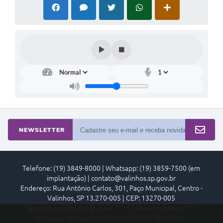
NEWSLETTER
Telefone: (19) 3849-8000 | Whatsapp: (19) 3859-7500 (em
implantação) | contato@valinhos.sp.gov.br
Endereço: Rua Antônio Carlos, 301, Paço Municipal, Centro -
Valinhos, SP 13.270-005 | CEP: 13270-005
Segunda à Sexta das 8h30 às 17h | Sábado das 9h às 13h
Município de Valinhos - CNPJ: 45.787.678/0001-02