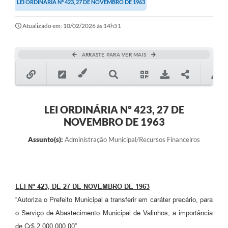
LEI ORDINÁRIA Nº 423, 27 DE NOVEMBRO DE 1963
Secretarias
Atualizado em: 10/02/2026 às 14h51
Atos Oficiais
Legislação
ARRASTE PARA VER MAIS
Transparência
Programa Famílias Fortes
Notícias
LEI ORDINÁRIA Nº 423, 27 DE
NOVEMBRO DE 1963
Contratação de estagiário - estudante de Direito -
Procuradoria do Município de Valinhos
Assunto(s):
Administração Municipal/Recursos Financeiros
Vagas de emprego no PAT Valinhos
Contratos
LEI Nº 423, DE 27 DE NOVEMBRO DE 1963
Galeria de Fotos
“Autoriza o Prefeito Municipal a transferir em caráter precário, para
Audiências Públicas
o Serviço de Abastecimento Municipal de Valinhos, a importância
de Cr$ 2.000.000,00”