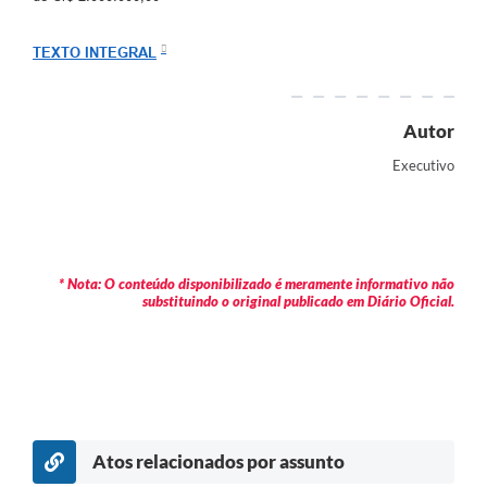
Arquivos para Download
Carta de Serviços
TEXTO INTEGRAL
Turismo
Autor
Obras
Executivo
Galeria de Vídeos
Conselhos Municipais
Projetos
* Nota: O conteúdo disponibilizado é meramente informativo não
substituindo o original publicado em Diário Oficial.
Contas Públicas
Editais
Links
Serviços Online
Atos relacionados por assunto
Telefones Úteis