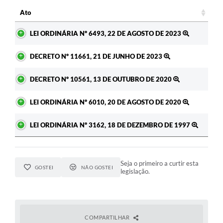
Ato
A Prefeitura
Ato
LEI ORDINÁRIA Nº 6493, 22 DE AGOSTO DE 2023
Enquete
Jornal
DECRETO Nº 11661, 21 DE JUNHO DE 2023
Agenda
DECRETO Nº 10561, 13 DE OUTUBRO DE 2020
SIC
LEI ORDINÁRIA Nº 6010, 20 DE AGOSTO DE 2020
Contato
LEI ORDINÁRIA Nº 3162, 18 DE DEZEMBRO DE 1997
Seja o primeiro a curtir esta
GOSTEI
NÃO GOSTEI
legislação.
COMPARTILHAR