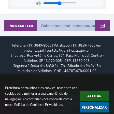
NEWSLETTER
Telefone: (19) 3849-8000 | Whatsapp: (19) 3859-7500 (em
implantação) | contato@valinhos.sp.gov.br
Endereço: Rua Antônio Carlos, 301, Paço Municipal, Centro -
Valinhos, SP 13.270-005 | CEP: 13270-005
Segunda à Sexta das 8h30 às 17h | Sábado das 9h às 13h
Município de Valinhos - CNPJ: 45.787.678/0001-02
CNPJ: 45.787.678/0001-02
Prefeitura de Valinhos
Prefeitura de Valinhos e os cookies: nosso site usa
cookies para melhorar a sua experiência de
ACEITAR
Versão do Sistema:
3.5.3 - 19/06/2026
navegação. Ao continuar você concorda com a
Portal atualizado em:
07/08/2026 18:16
nossa
Política de Cookies
e
Privacidade
.
PERSONALIZAR
Dados Abertos