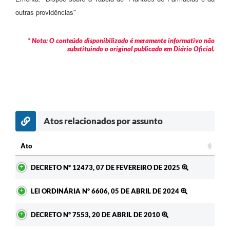
Arquivos para Download
outras providências"
Carta de Serviços
* Nota: O conteúdo disponibilizado é meramente informativo não
Turismo
substituindo o original publicado em Diário Oficial.
Obras
Galeria de Vídeos
Conselhos Municipais
Atos relacionados por assunto
Projetos
Contas Públicas
Ato
Ato
Editais
DECRETO Nº 12473, 07 DE FEVEREIRO DE 2025
Links
LEI ORDINÁRIA Nº 6606, 05 DE ABRIL DE 2024
Serviços Online
DECRETO Nº 7553, 20 DE ABRIL DE 2010
Telefones Úteis