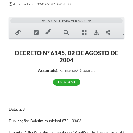
Secretarias
Atualizado em: 09/09/2021 às 09h33
Atos Oficiais
ARRASTE PARA VER MAIS
Legislação
Transparência
Programa Famílias Fortes
DECRETO Nº 6145, 02 DE AGOSTO DE
2004
Notícias
Assunto(s):
Farmácias/Drogarias
Contratação de estagiário - estudante de Direito -
Procuradoria do Município de Valinhos
EM VIGOR
Vagas de emprego no PAT Valinhos
Contratos
Data: 2/8
Galeria de Fotos
Publicação: Boletim municipal 872 - 03/08
Audiências Públicas
Ementa: "Dispõe sobre a Tabela de ´Plantões de Farmácias e dá