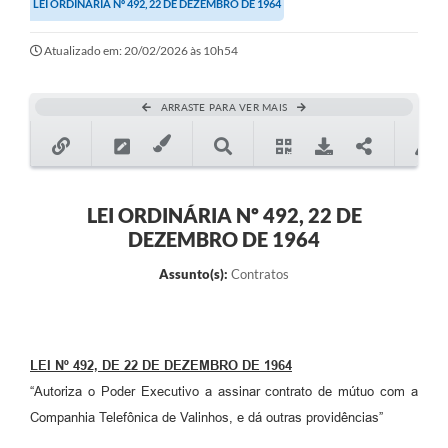
LEI ORDINÁRIA Nº 492, 22 DE DEZEMBRO DE 1964
Secretarias
Atualizado em: 20/02/2026 às 10h54
Atos Oficiais
Legislação
ARRASTE PARA VER MAIS
Transparência
Programa Famílias Fortes
Notícias
LEI ORDINÁRIA Nº 492, 22 DE
DEZEMBRO DE 1964
Contratação de estagiário - estudante de Direito -
Procuradoria do Município de Valinhos
Assunto(s):
Contratos
Vagas de emprego no PAT Valinhos
Contratos
LEI Nº 492, DE 22 DE DEZEMBRO DE 1964
Galeria de Fotos
“Autoriza o Poder Executivo a assinar contrato de mútuo com a
Audiências Públicas
Companhia Telefônica de Valinhos, e dá outras providências”