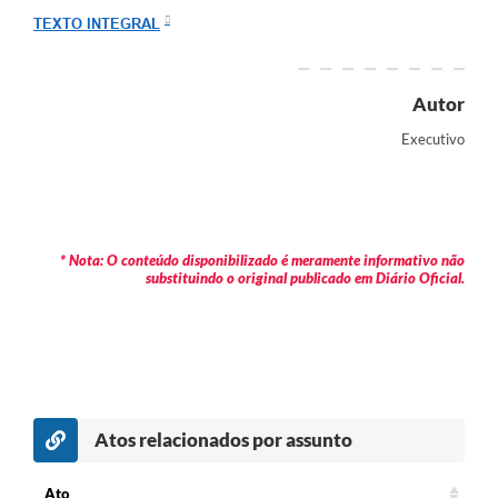
Arquivos para Download
TEXTO INTEGRAL
Carta de Serviços
Turismo
Autor
Executivo
Obras
Galeria de Vídeos
Conselhos Municipais
* Nota: O conteúdo disponibilizado é meramente informativo não
Projetos
substituindo o original publicado em Diário Oficial.
Contas Públicas
Editais
Links
Atos relacionados por assunto
Serviços Online
Telefones Úteis
Ato