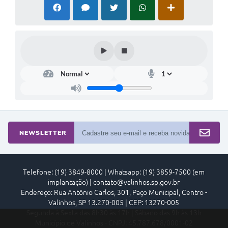
NEWSLETTER
Telefone: (19) 3849-8000 | Whatsapp: (19) 3859-7500 (em
implantação) | contato@valinhos.sp.gov.br
Endereço: Rua Antônio Carlos, 301, Paço Municipal, Centro -
Valinhos, SP 13.270-005 | CEP: 13270-005
Segunda à Sexta das 8h30 às 17h | Sábado das 9h às 13h
Município de Valinhos - CNPJ: 45.787.678/0001-02