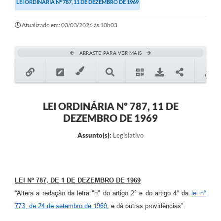
LEI ORDINÁRIA Nº 787, 11 DE DEZEMBRO DE 1969
Secretarias
Atualizado em: 03/03/2026 às 10h03
Atos Oficiais
Legislação
ARRASTE PARA VER MAIS
Transparência
Programa Famílias Fortes
Notícias
LEI ORDINÁRIA Nº 787, 11 DE
DEZEMBRO DE 1969
Contratação de estagiário - estudante de Direito -
Procuradoria do Município de Valinhos
Assunto(s):
Legislativo
Vagas de emprego no PAT Valinhos
Contratos
LEI Nº 787, DE 1 DE DEZEMBRO DE 1969
Galeria de Fotos
“Altera a redação da letra "h" do artigo 2° e do artigo 4° da
lei n°
Audiências Públicas
773, de 24 de setembro de 1969
, e dá outras providências".