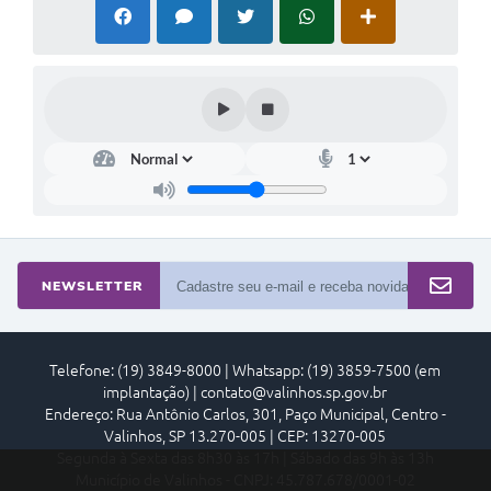
NEWSLETTER
Telefone: (19) 3849-8000 | Whatsapp: (19) 3859-7500 (em
implantação) | contato@valinhos.sp.gov.br
Endereço: Rua Antônio Carlos, 301, Paço Municipal, Centro -
Valinhos, SP 13.270-005 | CEP: 13270-005
Segunda à Sexta das 8h30 às 17h | Sábado das 9h às 13h
Município de Valinhos - CNPJ: 45.787.678/0001-02