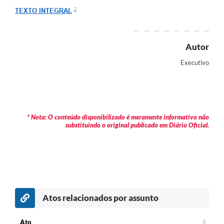
Arquivos para Download
TEXTO INTEGRAL
Carta de Serviços
Turismo
Autor
Executivo
Obras
Galeria de Vídeos
Conselhos Municipais
* Nota: O conteúdo disponibilizado é meramente informativo não
Projetos
substituindo o original publicado em Diário Oficial.
Contas Públicas
Editais
Links
Atos relacionados por assunto
Serviços Online
Telefones Úteis
Ato