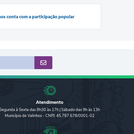
nhos conta com a participação popular
Atendimento
Segunda à Sexta das 8h30 às 17h | Sábado das 9h às 13h
Município de Valinhos - CNPJ: 45.787.678/0001-02