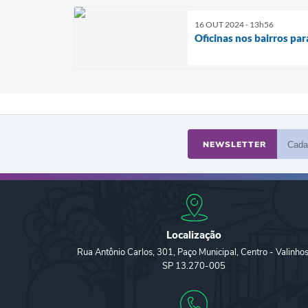
16 OUT 2024 - 13h56
Oficinas nos bairros par
NEWSLETTER
Localização
Rua Antônio Carlos, 301, Paço Municipal, Centro - Valinhos
SP 13.270-005