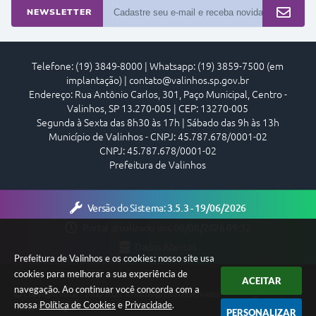
NEWSLETTER
Telefone: (19) 3849-8000 | Whatsapp: (19) 3859-7500 (em
implantação) | contato@valinhos.sp.gov.br
Endereço: Rua Antônio Carlos, 301, Paço Municipal, Centro -
Valinhos, SP 13.270-005 | CEP: 13270-005
Segunda à Sexta das 8h30 às 17h | Sábado das 9h às 13h
Município de Valinhos - CNPJ: 45.787.678/0001-02
CNPJ: 45.787.678/0001-02
Prefeitura de Valinhos
Versão do Sistema:
3.5.3 - 19/06/2026
Portal atualizado em:
06/08/2026 09:32
Dados Abertos
Prefeitura de Valinhos e os cookies: nosso site usa
cookies para melhorar a sua experiência de
ACEITAR
navegação. Ao continuar você concorda com a
Copyright Instar - 2006-2026. Todos os direitos reservados -
nossa
Política de Cookies
e
Privacidade
.
Instar Tecnologia
PERSONALIZAR