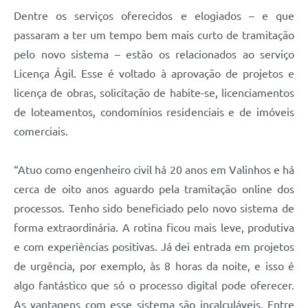
Dentre os serviços oferecidos e elogiados – e que
A Prefeitura
passaram a ter um tempo bem mais curto de tramitação
Enquete
pelo novo sistema – estão os relacionados ao serviço
Licença Ágil. Esse é voltado à aprovação de projetos e
Jornal
licença de obras, solicitação de habite-se, licenciamentos
Agenda
de loteamentos, condomínios residenciais e de imóveis
SIC
comerciais.
Contato
“Atuo como engenheiro civil há 20 anos em Valinhos e há
cerca de oito anos aguardo pela tramitação online dos
processos. Tenho sido beneficiado pelo novo sistema de
forma extraordinária. A rotina ficou mais leve, produtiva
e com experiências positivas. Já dei entrada em projetos
de urgência, por exemplo, às 8 horas da noite, e isso é
algo fantástico que só o processo digital pode oferecer.
As vantagens com esse sistema são incalculáveis. Entre