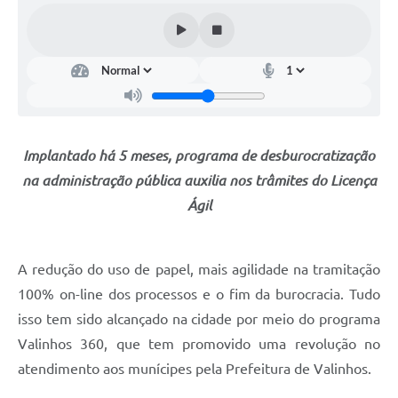
Arquivos para Download
Carta de Serviços
Turismo
Obras
Galeria de Vídeos
Implantado há 5 meses, programa de desburocratização
na administração pública auxilia nos trâmites do Licença
Conselhos Municipais
Ágil
Projetos
Contas Públicas
A redução do uso de papel, mais agilidade na tramitação
Editais
100% on-line dos processos e o fim da burocracia. Tudo
isso tem sido alcançado na cidade por meio do programa
Links
Valinhos 360, que tem promovido uma revolução no
Serviços Online
atendimento aos munícipes pela Prefeitura de Valinhos.
Telefones Úteis