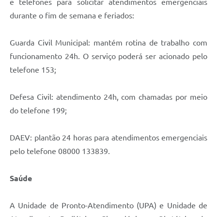
e telefones para solicitar atendimentos emergenciais
A Prefeitura
durante o fim de semana e feriados:
Enquete
Guarda Civil Municipal: mantém rotina de trabalho com
Jornal
funcionamento 24h. O serviço poderá ser acionado pelo
telefone 153;
Agenda
SIC
Defesa Civil: atendimento 24h, com chamadas por meio
Contato
do telefone 199;
DAEV: plantão 24 horas para atendimentos emergenciais
pelo telefone 08000 133839.
Saúde
A Unidade de Pronto-Atendimento (UPA) e Unidade de