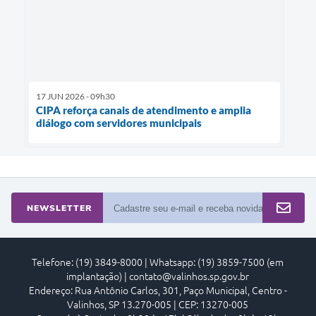
17 JUN 2026 - 09h30
CIPA reforça canais de atendimento e amplia
diálogo com servidores municipais
NEWSLETTER
Telefone: (19) 3849-8000 | Whatsapp: (19) 3859-7500 (em
implantação) | contato@valinhos.sp.gov.br
Endereço: Rua Antônio Carlos, 301, Paço Municipal, Centro -
Valinhos, SP 13.270-005 | CEP: 13270-005