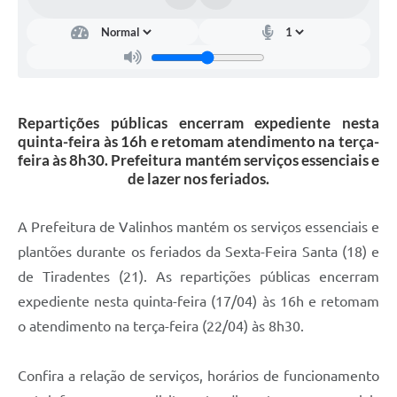
Arquivos para Download
Carta de Serviços
Turismo
Obras
Repartições públicas encerram expediente nesta
quinta-feira às 16h e retomam atendimento na terça-
Galeria de Vídeos
feira às 8h30. Prefeitura mantém serviços essenciais e
de lazer nos feriados.
Conselhos Municipais
Projetos
A Prefeitura de Valinhos mantém os serviços essenciais e
Contas Públicas
plantões durante os feriados da Sexta-Feira Santa (18) e
de Tiradentes (21). As repartições públicas encerram
Editais
expediente nesta quinta-feira (17/04) às 16h e retomam
Links
o atendimento na terça-feira (22/04) às 8h30.
Serviços Online
Confira a relação de serviços, horários de funcionamento
Telefones Úteis