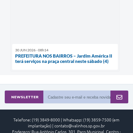
30 JUN 2026 - 08h14
PREFEITURA NOS BAIRROS – Jardim América II
terá serviços na praça central neste sábado (4)
NEWSLETTER
Telefone: (19) 3849-8000 | Whatsapp: (19) 3859-7500 (em
implantação) | contato@valinhos.sp.gov.br
Endereço: Rua Antônio Carlos, 301, Paço Municipal, Centro -