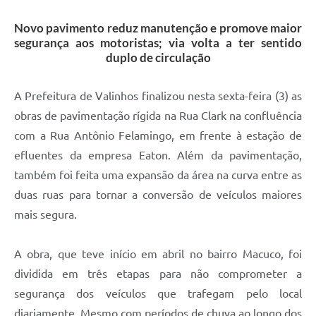
A Prefeitura
Novo pavimento reduz manutenção e promove maior
segurança aos motoristas; via volta a ter sentido
Enquete
duplo de circulação
Jornal
A Prefeitura de Valinhos finalizou nesta sexta-feira (3) as
Agenda
obras de pavimentação rígida na Rua Clark na confluência
SIC
com a Rua Antônio Felamingo, em frente à estação de
efluentes da empresa Eaton. Além da pavimentação,
Contato
também foi feita uma expansão da área na curva entre as
duas ruas para tornar a conversão de veículos maiores
mais segura.
A obra, que teve início em abril no bairro Macuco, foi
dividida em três etapas para não comprometer a
segurança dos veículos que trafegam pelo local
diariamente. Mesmo com períodos de chuva ao longo dos