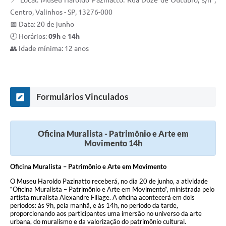
📍 Local: Museu Haroldo Pazinatto. Rua Doze de Outubro, s/nº,
Centro, Valinhos - SP, 13276-000
A Prefeitura
📅 Data: 20 de junho
Enquete
🕘 Horários:
09h
e
14h
👥 Idade mínima: 12 anos
Jornal
Agenda
SIC
Formulários Vinculados
Contato
Oficina Muralista - Patrimônio e Arte em
Movimento 14h
Oficina Muralista – Patrimônio e Arte em Movimento
O Museu Haroldo Pazinatto receberá, no dia 20 de junho, a atividade
“Oficina Muralista – Patrimônio e Arte em Movimento”, ministrada pelo
artista muralista Alexandre Filiage. A oficina acontecerá em dois
períodos: às 9h, pela manhã, e às 14h, no período da tarde,
proporcionando aos participantes uma imersão no universo da arte
urbana, do muralismo e da valorização do patrimônio cultural.