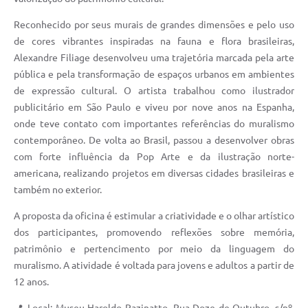
Arquivos para Download
Reconhecido por seus murais de grandes dimensões e pelo uso
Carta de Serviços
de cores vibrantes inspiradas na fauna e flora brasileiras,
Alexandre Filiage desenvolveu uma trajetória marcada pela arte
Turismo
pública e pela transformação de espaços urbanos em ambientes
Obras
de expressão cultural. O artista trabalhou como ilustrador
publicitário em São Paulo e viveu por nove anos na Espanha,
Galeria de Vídeos
onde teve contato com importantes referências do muralismo
Conselhos Municipais
contemporâneo. De volta ao Brasil, passou a desenvolver obras
com forte influência da Pop Arte e da ilustração norte-
Projetos
americana, realizando projetos em diversas cidades brasileiras e
também no exterior.
Contas Públicas
A proposta da oficina é estimular a criatividade e o olhar artístico
Editais
dos participantes, promovendo reflexões sobre memória,
Links
patrimônio e pertencimento por meio da linguagem do
muralismo. A atividade é voltada para jovens e adultos a partir de
Serviços Online
12 anos.
Telefones Úteis