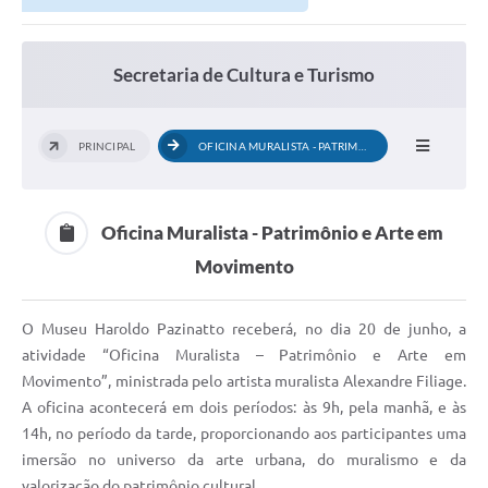
Secretarias
Atos Oficiais
Secretaria de Cultura e Turismo
Legislação
Transparência
PRINCIPAL
OFICINA MURALISTA - PATRIMÔNIO E ARTE...
Programa Famílias Fortes
Notícias
Oficina Muralista - Patrimônio e Arte em
Movimento
Contratação de estagiário - estudante de Direito -
Procuradoria do Município de Valinhos
Vagas de emprego no PAT Valinhos
O Museu Haroldo Pazinatto receberá, no dia 20 de junho, a
atividade “Oficina Muralista – Patrimônio e Arte em
Contratos
Movimento”, ministrada pelo artista muralista Alexandre Filiage.
A oficina acontecerá em dois períodos: às 9h, pela manhã, e às
Galeria de Fotos
14h, no período da tarde, proporcionando aos participantes uma
Audiências Públicas
imersão no universo da arte urbana, do muralismo e da
valorização do patrimônio cultural.