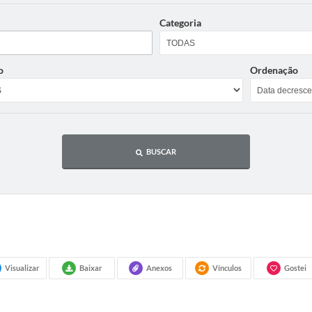
Categoria
o
Ordenação
BUSCAR
Visualizar
Baixar
Anexos
Vínculos
Gostei