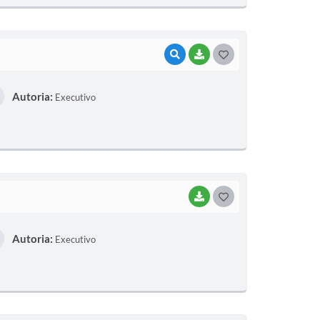
E
I
VISUALIZAR
BAIXAR
G
O
Autoria:
Executivo
S
T
E
I
BAIXAR
G
O
Autoria:
Executivo
S
T
E
I