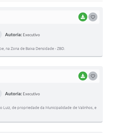
BAIXAR
G
O
Autoria:
Executivo
S
T
pe, na Zona de Baixa Densidade - ZBD.
E
I
BAIXAR
G
O
Autoria:
Executivo
S
T
ão Luiz, de propriedade da Municipalidade de Valinhos, e
E
I