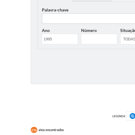
Palavra-chave
Ano
Número
Situaçã
LEGENDA:
atos encontrados
236