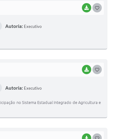
BAIXAR
G
O
Autoria:
Executivo
S
T
E
I
BAIXAR
G
O
Autoria:
Executivo
S
T
ticipação no Sistema Estadual Integrado de Agricultura e
E
I
BAIXAR
G