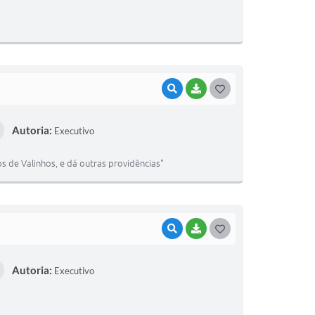
T
E
I
VISUALIZAR
BAIXAR
G
O
Autoria:
Executivo
S
T
 de Valinhos, e dá outras providências"
E
I
VISUALIZAR
BAIXAR
G
O
Autoria:
Executivo
S
T