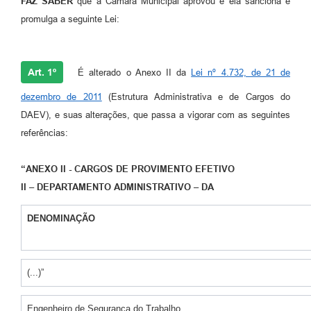
FAZ SABER
que a Câmara Municipal aprovou e ela sanciona e
promulga a seguinte Lei:
A Prefeitura
Enquete
Art. 1º
É alterado o Anexo II da
Lei nº 4.732, de 21 de
Jornal
dezembro de 2011
(Estrutura Administrativa e de Cargos do
Agenda
DAEV), e suas alterações, que passa a vigorar com as seguintes
SIC
referências:
Contato
“ANEXO II -
CARGOS DE PROVIMENTO EFETIVO
II – DEPARTAMENTO ADMINISTRATIVO – DA
DENOMINAÇÃO
(...)”
Engenheiro de Segurança do Trabalho