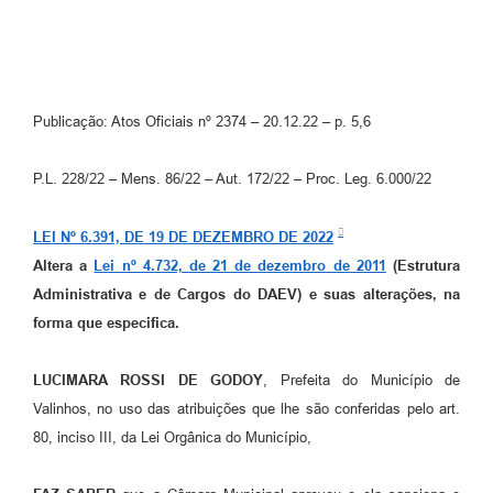
Arquivos para Download
Carta de Serviços
Turismo
Publicação: Atos Oficiais nº 2374 – 20.12.22 – p. 5,6
Obras
P.L. 228/22 – Mens. 86/22 – Aut. 172/22 – Proc. Leg. 6.000/22
Galeria de Vídeos
Conselhos Municipais
LEI Nº 6.391, DE 19 DE DEZEMBRO DE 2022
Altera a
Lei nº 4.732, de 21 de dezembro de 2011
(Estrutura
Projetos
Administrativa e de Cargos do DAEV) e suas alterações, na
Contas Públicas
forma que especifica.
Editais
LUCIMARA
ROSSI DE GODOY
, Prefeita do Município de
Links
Valinhos, no uso das atribuições que lhe são conferidas pelo art.
80, inciso III, da Lei Orgânica do Município,
Serviços Online
Telefones Úteis