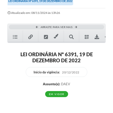
LEI ORDINÁRIA Nº 6391, 19 DE DEZEMBRO DE 2022
Secretarias
Atualizado em: 08/11/2024 às 13h26
Atos Oficiais
Legislação
ARRASTE PARA VER MAIS
Transparência
Programa Famílias Fortes
Notícias
LEI ORDINÁRIA Nº 6391, 19 DE
DEZEMBRO DE 2022
Contratação de estagiário - estudante de Direito -
Procuradoria do Município de Valinhos
Início da vigência:
20/12/2022
Vagas de emprego no PAT Valinhos
Assunto(s):
DAEV
Contratos
EM VIGOR
Galeria de Fotos
Audiências Públicas