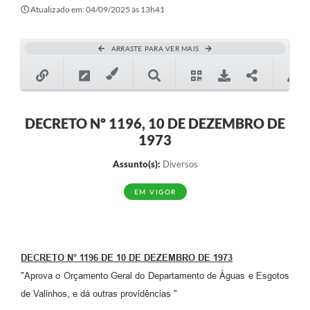
Secretarias
Atualizado em: 04/09/2025 às 13h41
Atos Oficiais
ARRASTE PARA VER MAIS
Legislação
Transparência
Programa Famílias Fortes
DECRETO Nº 1196, 10 DE DEZEMBRO DE
1973
Notícias
Assunto(s):
Diversos
Contratação de estagiário - estudante de Direito -
Procuradoria do Município de Valinhos
EM VIGOR
Vagas de emprego no PAT Valinhos
Contratos
DECRETO N° 1196 DE 10 DE DEZEMBRO DE 1973
Galeria de Fotos
"Aprova o Orçamento Geral do Departamento de Águas e Esgotos
Audiências Públicas
de Valinhos, e dá outras providências "