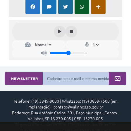
NEWSLETTER
Telefone: (19) 3849-8000 | Whatsapp: (19) 3859-7500 (em
implantação) | contato@valinhos.sp.gov.br
Endereço: Rua Antônio Carlos, 301, Paço Municipal, Centro -
Valinhos, SP 13.270-005 | CEP: 13270-005
Segunda à Sexta das 8h30 às 17h | Sábado das 9h às 13h
Município de Valinhos - CNPJ: 45.787.678/0001-02