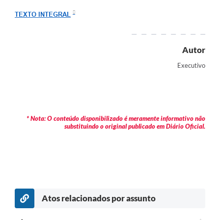
Arquivos para Download
TEXTO INTEGRAL
Carta de Serviços
Turismo
Autor
Obras
Executivo
Galeria de Vídeos
Conselhos Municipais
* Nota: O conteúdo disponibilizado é meramente informativo não
Projetos
substituindo o original publicado em Diário Oficial.
Contas Públicas
Editais
Links
Serviços Online
Atos relacionados por assunto
Telefones Úteis