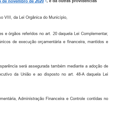
 5 de novembro de 2020
, e dá outras providências
so VIII, da Lei Orgânica do Município,
s e órgãos referidos no art. 20 daquela Lei Complementar,
únicos de execução orçamentária e financeira, mantidos e
ransparência será assegurada também mediante a adoção de
ecutivo da União e ao disposto no art. 48-A daquela Lei
entária, Administração Financeira e Controle contidas no