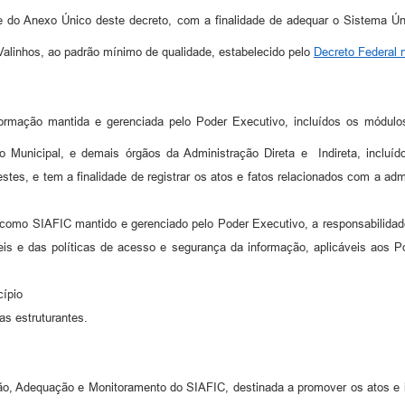
e do Anexo Único deste decreto, com a finalidade de adequar o Sistema Ú
Valinhos, ao padrão mínimo de qualidade, estabelecido pelo
Decreto Federal 
ormação mantida e gerenciada pelo Poder Executivo, incluídos os módul
ivo Municipal, e demais órgãos da Administração Direta e Indireta, incl
s, e tem a finalidade de registrar os atos e fatos relacionados com a admin
se como SIAFIC mantido e gerenciado pelo Poder Executivo, a responsabilida
beis e das políticas de acesso e segurança da informação, aplicáveis aos 
cípio
as estruturantes.
ão, Adequação e Monitoramento do SIAFIC, destinada a promover os atos e i