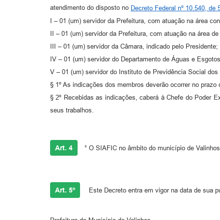
atendimento do disposto no
Decreto Federal nº 10.540, de
I – 01 (um) servidor da Prefeitura, com atuação na área cont
II – 01 (um) servidor da Prefeitura, com atuação na área de
III – 01 (um) servidor da Câmara, indicado pelo Presidente;
IV – 01 (um) servidor do Departamento de Águas e Esgotos
V – 01 (um) servidor do Instituto de Previdência Social do
§ 1º As indicações dos membros deverão ocorrer no prazo d
§ 2º Recebidas as indicações, caberá à Chefe do Poder E
seus trabalhos.
Art. 4
° O SIAFIC no âmbito do município de Valinho
Art. 5º
Este Decreto entra em vigor na data de sua p