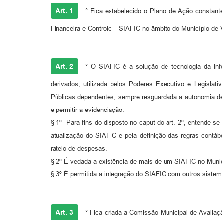
Art. 1
° Fica estabelecido o Plano de Ação constant
Financeira e Controle – SIAFIC no âmbito do Município de 
Art. 2
° O SIAFIC é a solução de tecnologia da inf
derivados, utilizada pelos Poderes Executivo e Legislat
Públicas dependentes, sempre resguardada a autonomia deste
e permitir a evidenciação.
§ 1º Para fins do disposto no caput do art. 2º, entende-
atualização do SIAFIC e pela definição das regras contá
rateio de despesas.
§ 2º É vedada a existência de mais de um SIAFIC no Muni
§ 3º É permitida a integração do SIAFIC com outros sistem
Art. 3
° Fica criada a Comissão Municipal de Avaliaç