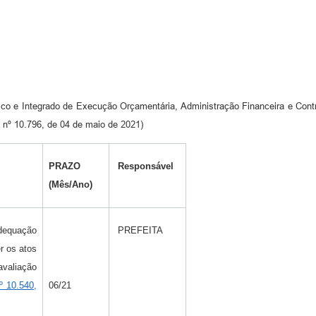
co e Integrado de Execução Orçamentária, Administração Financeira e Co
o nº 10.796, de 04 de maio de 2021)
PRAZO
Responsável
(Mês/Ano)
Adequação
PREFEITA
r os atos
avaliação
º 10.540,
06/21