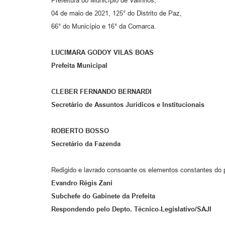
Prefeitura do Município de Valinhos,
04 de maio de 2021, 125° do Distrito de Paz,
66° do Município e 16° da Comarca.
LUCIMARA GODOY VILAS BOAS
Prefeita Municipal
CLEBER FERNANDO BERNARDI
Secretário de Assuntos Jurídicos e Institucionais
ROBERTO BOSSO
Secretário
da Fazenda
Redigido e lavrado consoante os elementos constantes do 
Evandro Régis Zani
Subchefe do Gabinete da Prefeita
Respondendo pelo Depto. Técnico-Legislativo/SAJI