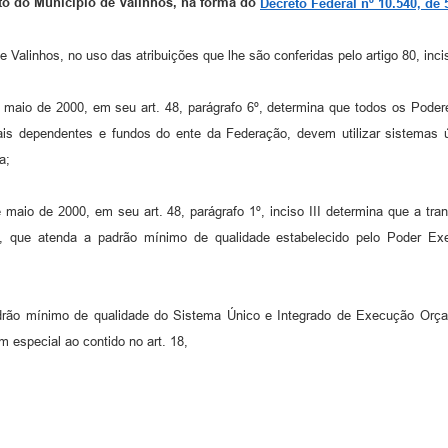
to do Município de Valinhos, na forma do
Decreto Federal nº 10.540, de
de Valinhos, no uso das atribuições que lhe são conferidas pelo artigo 80, inci
aio de 2000, em seu art. 48, parágrafo 6º, determina que todos os Podere
tais dependentes e fundos do ente da Federação, devem utilizar sistemas 
a;
maio de 2000, em seu art. 48, parágrafo 1º, inciso III determina que a t
le, que atenda a padrão mínimo de qualidade estabelecido pelo Poder Ex
adrão mínimo de qualidade do Sistema Único e Integrado de Execução Orçam
em especial ao contido no art. 18,