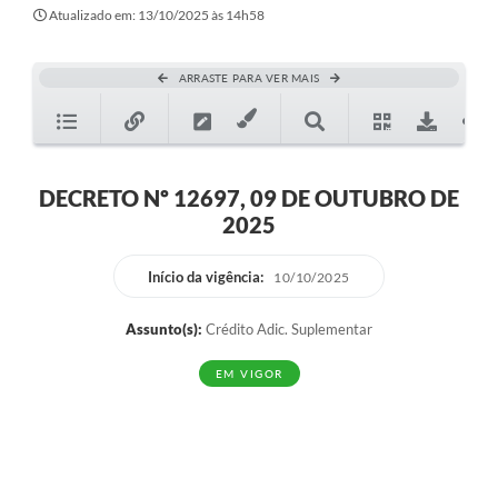
Secretarias
Atualizado em: 13/10/2025 às 14h58
Atos Oficiais
ARRASTE PARA VER MAIS
Legislação
Transparência
Programa Famílias Fortes
DECRETO Nº 12697, 09 DE OUTUBRO DE
2025
Notícias
Contratação de estagiário - estudante de Direito -
Início da vigência:
10/10/2025
Procuradoria do Município de Valinhos
Assunto(s):
Crédito Adic. Suplementar
Vagas de emprego no PAT Valinhos
EM VIGOR
Contratos
Galeria de Fotos
Audiências Públicas