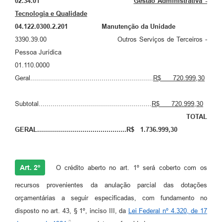
02.
34
.0
1
Gestão Administrativa -
Tecnologia e Qualidade
04.122.0300.2.201
Manutenção da Unidade
3390.39.00 Outros Serviços de Terceiros -
Pessoa Jurídica
01.110.0000
Geral..............................................................
R$
720.999,30
Subtotal.........................................................
R$ 720.999,30
TOTAL
GERAL.............................................R$ 1.736.999,30
Art. 2º
O crédito aberto no art. 1º será coberto com os
recursos provenientes da anulação parcial das dotações
orçamentárias a seguir especificadas, com fundamento no
disposto no art. 43, § 1º, inciso III, da
Lei Federal nº 4.320, de 17