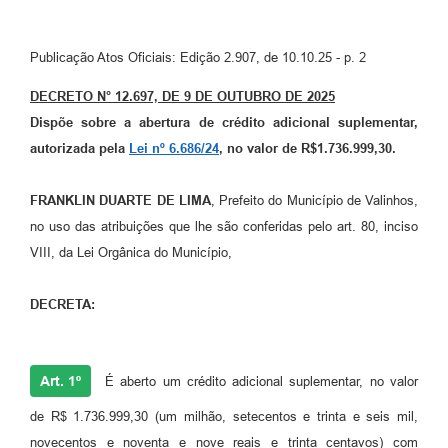
Arquivos para Download
Carta de Serviços
Publicação Atos Oficiais: Edição 2.907, de 10.10.25 - p. 2
Turismo
DECRETO N° 12.697, DE 9 DE OUTUBRO DE 2025
Dispõe sobre a abertura de crédito adicional suplementar,
Obras
autorizada pela
Lei nº 6.686/24
, no valor de R$
1.736.999,30
.
Galeria de Vídeos
FRANKLIN DUARTE DE LIMA
, Prefeito do Município de Valinhos,
Conselhos Municipais
no uso das atribuições que lhe são conferidas pelo art. 80, inciso
Projetos
VIII, da Lei Orgânica do Município,
Contas Públicas
DECRETA:
Editais
Links
Art. 1º
É aberto um crédito adicional suplementar, no valor
Serviços Online
de R$ 1.736.999,30 (um milhão, setecentos e trinta e seis mil,
Telefones Úteis
novecentos e noventa e nove reais e trinta centavos) com