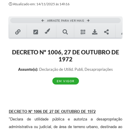
Secretarias
Atualizado em: 14/11/2025 às 14h16
Atos Oficiais
ARRASTE PARA VER MAIS
Legislação
Transparência
Programa Famílias Fortes
DECRETO Nº 1006, 27 DE OUTUBRO DE
1972
Notícias
Assunto(s):
Declaração de Utilid. Publi, Desapropriações
Contratação de estagiário - estudante de Direito -
Procuradoria do Município de Valinhos
EM VIGOR
Vagas de emprego no PAT Valinhos
Contratos
Galeria de Fotos
DECRETO N° 1006 DE 27 DE OUTUBRO DE 1972
"Declara de utilidade pública e autoriza a desapropriação
Audiências Públicas
administrativa ou judicial, de área de terreno urbano, destinada ao