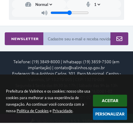
NEWSLETTER
Telefone: (19) 3849-8000 | Whatsapp: (19) 3859-7500 (em
implantação) | contato@valinhos.sp.gov.br
Endereço: Rua Antônio Carlos, 301, Paço Municipal, Centro -
Valinhos, SP 13.270-005 | CEP: 13270-005
Segunda à Sexta das 8h30 às 17h | Sábado das 9h às 13h
Prefeitura de Valinhos e os cookies: nosso site usa
Município de Valinhos - CNPJ: 45.787.678/0001-02
CNPJ: 45.787.678/0001-02
cookies para melhorar a sua experiência de
ACEITAR
Prefeitura de Valinhos
navegação. Ao continuar você concorda com a
nossa
Política de Cookies
e
Privacidade
.
PERSONALIZAR
Versão do Sistema:
3.5.3 - 19/06/2026
Portal atualizado em:
05/08/2026 18:06