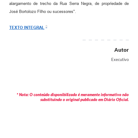
Arquivos para Download
alargamento de trecho da Rua Serra Negra, de propriedade de
José Bortolozo Filho ou sucessores".
Carta de Serviços
Turismo
TEXTO INTEGRAL
Obras
Autor
Galeria de Vídeos
Executivo
Conselhos Municipais
Projetos
Contas Públicas
* Nota: O conteúdo disponibilizado é meramente informativo não
Editais
substituindo o original publicado em Diário Oficial.
Links
Serviços Online
Telefones Úteis