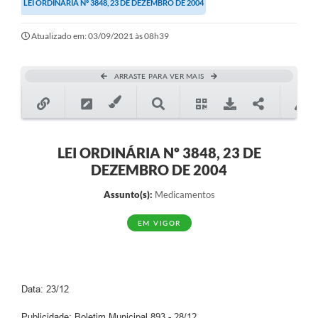
LEI ORDINÁRIA Nº 3848, 23 DE DEZEMBRO DE 2004
Secretarias
Atualizado em: 03/09/2021 às 08h39
Atos Oficiais
Legislação
ARRASTE PARA VER MAIS
Transparência
Programa Famílias Fortes
Notícias
LEI ORDINÁRIA Nº 3848, 23 DE
DEZEMBRO DE 2004
Contratação de estagiário - estudante de Direito -
Procuradoria do Município de Valinhos
Assunto(s):
Medicamentos
Vagas de emprego no PAT Valinhos
EM VIGOR
Contratos
Galeria de Fotos
Data: 23/12
Audiências Públicas
Publicidade: Boletim Municipal 893 - 28/12