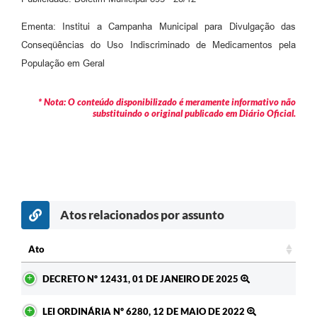
Arquivos para Download
Ementa: Institui a Campanha Municipal para Divulgação das
Carta de Serviços
Conseqüências do Uso Indiscriminado de Medicamentos pela
Turismo
População em Geral
Obras
* Nota: O conteúdo disponibilizado é meramente informativo não
substituindo o original publicado em Diário Oficial.
Galeria de Vídeos
Conselhos Municipais
Projetos
Contas Públicas
Atos relacionados por assunto
Editais
Ato
Links
Ato
DECRETO Nº 12431, 01 DE JANEIRO DE 2025
Serviços Online
Telefones Úteis
LEI ORDINÁRIA Nº 6280, 12 DE MAIO DE 2022