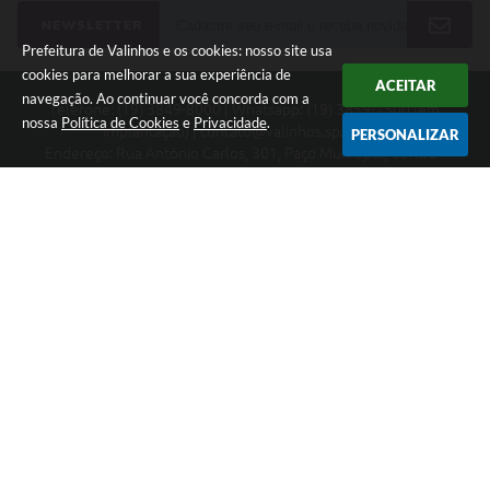
NEWSLETTER
Prefeitura de Valinhos e os cookies: nosso site usa
cookies para melhorar a sua experiência de
ACEITAR
navegação. Ao continuar você concorda com a
Telefone: (19) 3849-8000 | Whatsapp: (19) 3859-7500 (em
nossa
Política de Cookies
e
Privacidade
.
implantação) | contato@valinhos.sp.gov.br
PERSONALIZAR
Endereço: Rua Antônio Carlos, 301, Paço Municipal, Centro -
Valinhos, SP 13.270-005 | CEP: 13270-005
Segunda à Sexta das 8h30 às 17h | Sábado das 9h às 13h
Município de Valinhos - CNPJ: 45.787.678/0001-02
CNPJ: 45.787.678/0001-02
Prefeitura de Valinhos
Versão do Sistema:
3.5.3 - 19/06/2026
Portal atualizado em:
07/08/2026 18:16
Dados Abertos
Copyright Instar - 2006-2026. Todos os direitos reservados -
Instar Tecnologia