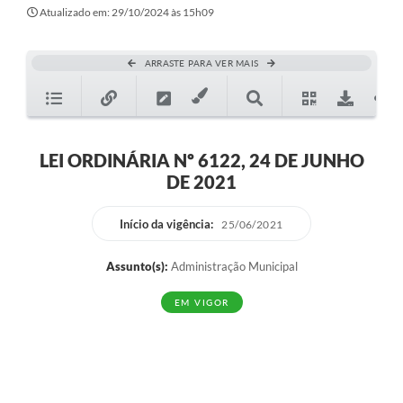
Secretarias
Atualizado em: 29/10/2024 às 15h09
Atos Oficiais
ARRASTE PARA VER MAIS
Legislação
Transparência
Programa Famílias Fortes
LEI ORDINÁRIA Nº 6122, 24 DE JUNHO
DE 2021
Notícias
Contratação de estagiário - estudante de Direito -
Início da vigência:
25/06/2021
Procuradoria do Município de Valinhos
Assunto(s):
Administração Municipal
Vagas de emprego no PAT Valinhos
EM VIGOR
Contratos
Galeria de Fotos
Audiências Públicas