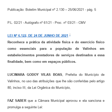
Arquivos para Download
Publicação: Boletim Municipal nº 2.130 – 25/06/2021 - pág. 5
Carta de Serviços
Turismo
P.L. 02/21 - Autógrafo nº 61/21 - Proc. nº 03/21 - CMV
Obras
LEI Nº 6.122, DE 24 DE JUNHO DE 2021
Galeria de Vídeos
Reconhece a prática da atividade física e do exercício físico
como essenciais para a população de Valinhos em
Conselhos Municipais
estabelecimentos prestadores de serviços destinados a essa
Projetos
finalidade, bem como em espaços públicos.
Contas Públicas
LUCIMARA GODOY VILAS BOAS
, Prefeita do Município de
Editais
Valinhos, no uso das atribuições que lhe são conferidas pelo artigo
80, inciso III, da Lei Orgânica do Município,
Links
Serviços Online
FAZ SABER
que a Câmara Municipal aprovou e ela sanciona e
promulga a seguinte Lei:
Telefones Úteis