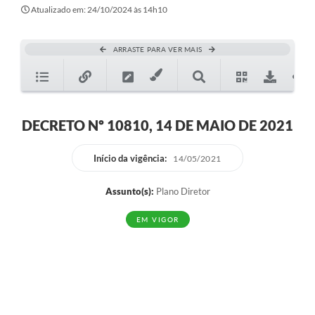
Secretarias
Atualizado em: 24/10/2024 às 14h10
Atos Oficiais
ARRASTE PARA VER MAIS
Legislação
Transparência
Programa Famílias Fortes
DECRETO Nº 10810, 14 DE MAIO DE 2021
Notícias
Início da vigência:
14/05/2021
Contratação de estagiário - estudante de Direito -
Procuradoria do Município de Valinhos
Assunto(s):
Plano Diretor
Vagas de emprego no PAT Valinhos
EM VIGOR
Contratos
Galeria de Fotos
Audiências Públicas