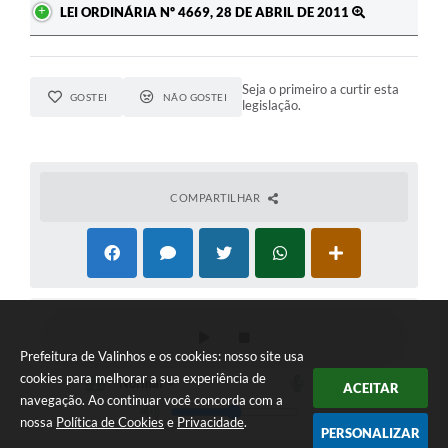
LEI ORDINÁRIA Nº 4669, 28 DE ABRIL DE 2011
Seja o primeiro a curtir esta
GOSTEI
NÃO GOSTEI
legislação.
COMPARTILHAR
Prefeitura de Valinhos e os cookies: nosso site usa
cookies para melhorar a sua experiência de
ACEITAR
navegação. Ao continuar você concorda com a
nossa
Política de Cookies
e
Privacidade
.
PERSONALIZAR