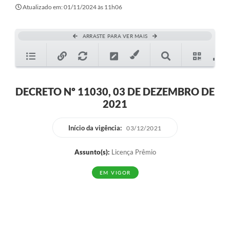
Secretarias
Atualizado em: 01/11/2024 às 11h06
Atos Oficiais
ARRASTE PARA VER MAIS
Legislação
Transparência
Programa Famílias Fortes
DECRETO Nº 11030, 03 DE DEZEMBRO DE
2021
Notícias
Contratação de estagiário - estudante de Direito -
Início da vigência:
03/12/2021
Procuradoria do Município de Valinhos
Assunto(s):
Licença Prêmio
Vagas de emprego no PAT Valinhos
EM VIGOR
Contratos
Galeria de Fotos
Audiências Públicas