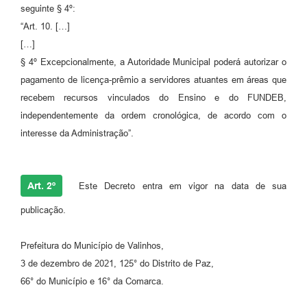
seguinte § 4º:
A Prefeitura
“Art. 10. […]
[…]
Enquete
§ 4º Excepcionalmente, a Autoridade Municipal poderá autorizar o
Jornal
pagamento de licença-prêmio a servidores atuantes em áreas que
recebem recursos vinculados do Ensino e do FUNDEB,
Agenda
independentemente da ordem cronológica, de acordo com o
SIC
interesse da Administração”.
Contato
Art. 2º
Este Decreto entra em vigor na data de sua
publicação.
Prefeitura do Município de Valinhos,
3 de dezembro de 2021, 125° do Distrito de Paz,
66° do Município e 16° da Comarca.