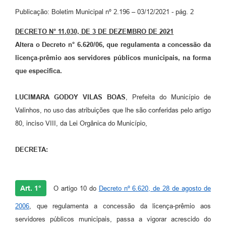
Arquivos para Download
Publicação: Boletim Municipal nº 2.196 – 03/12/2021 - pág. 2
Carta de Serviços
DECRETO N° 11.030, DE 3 DE DEZEMBRO DE 2021
Turismo
Altera o Decreto n° 6.620/06, que regulamenta a concessão da
licença-prêmio aos servidores públicos municipais, na forma
Obras
que especifica.
Galeria de Vídeos
LUCIMARA GODOY VILAS BOAS
, Prefeita do Município de
Conselhos Municipais
Valinhos, no uso das atribuições que lhe são conferidas pelo artigo
Projetos
80, inciso VIII, da Lei Orgânica do Município,
Contas Públicas
DECRETA:
Editais
Links
Art. 1°
O artigo 10 do
Decreto nº 6.620, de 28 de agosto de
Serviços Online
2006
, que regulamenta a concessão da licença-prêmio aos
servidores públicos municipais, passa a vigorar acrescido do
Telefones Úteis