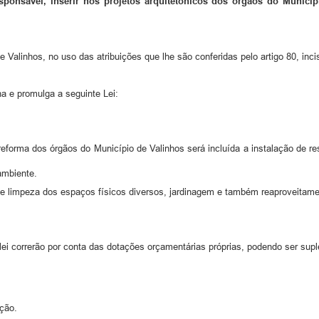
ponsável, inserir nos projetos arquitetônicos dos órgãos do Municíp
de Valinhos, no uso das atribuições que lhe são conferidas pelo artigo 80, inci
a e promulga a seguinte Lei:
 reforma dos órgãos do Município de Valinhos será incluída a instalação de r
ambiente.
de limpeza dos espaços físicos diversos, jardinagem e também reaproveitamen
i correrão por conta das dotações orçamentárias próprias, podendo ser sup
ação.