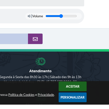
Volume
Atendimento
Segunda à Sexta das 8h30 às 17h | Sábado das 9h às 13h
Município de Valinhos - CNPJ: 45.787.678/0001-02
ACEITAR
 nossa
Política de Cookies
e
Privacidade
.
PERSONALIZAR
Câmara Municipal