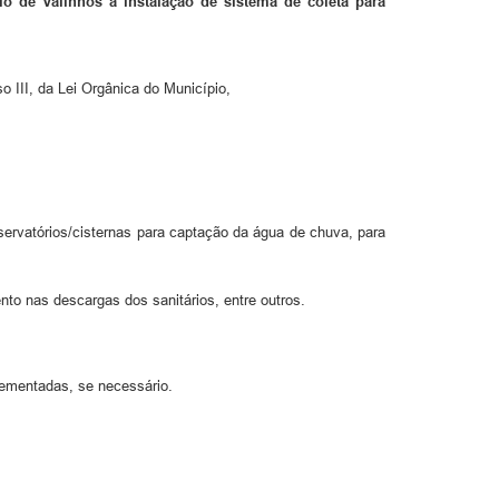
io de Valinhos a instalação de sistema de coleta para
so III, da Lei Orgânica do Município,
eservatórios/cisternas para captação da água de chuva, para
to nas descargas dos sanitários, entre outros.
lementadas, se necessário.