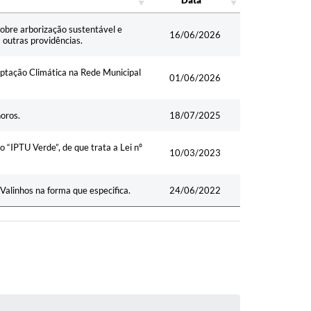
Data
Data
sobre arborização sustentável e
16/06/2026
á outras providências.
daptação Climática na Rede Municipal
01/06/2026
noros.
18/07/2025
“IPTU Verde”, de que trata a Lei nº
10/03/2023
Valinhos na forma que especifica.
24/06/2022