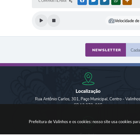
COMPARTILHAR
FACEBOOK
MESSENGER
TWITTER
WHATSAPP
OUTR
Velocidade de 
NEWSLETTER
Localização
Rua Antônio Carlos, 301, Paço Municipal, Centro - Valinhos
SP 13.270-005
Prefeitura de Valinhos e os cookies: nosso site usa cookies p
Contato