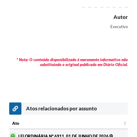
Arquivos para Download
Carta de Serviços
Autor
Turismo
Executivo
Obras
Galeria de Vídeos
* Nota: O conteúdo disponibilizado é meramente informativo não
Conselhos Municipais
substituindo o original publicado em Diário Oficial.
Projetos
Contas Públicas
Editais
Atos relacionados por assunto
Links
Serviços Online
Ato
Ato
Telefones Úteis
LEI ORDINÁRIA Nº 6911, 01 DE JUNHO DE 2026