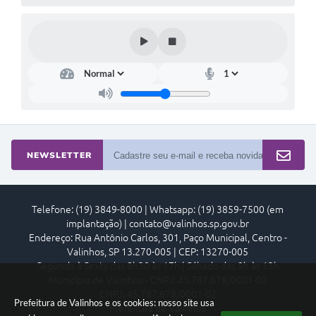
NEWSLETTER
Telefone: (19) 3849-8000 | Whatsapp: (19) 3859-7500 (em
implantação) | contato@valinhos.sp.gov.br
Endereço: Rua Antônio Carlos, 301, Paço Municipal, Centro -
Valinhos, SP 13.270-005 | CEP: 13270-005
Segunda à Sexta das 8h30 às 17h | Sábado das 9h às 13h
Município de Valinhos - CNPJ: 45.787.678/0001-02
CNPJ: 45.787.678/0001-02
Prefeitura de Valinhos e os cookies: nosso site usa
Prefeitura de Valinhos