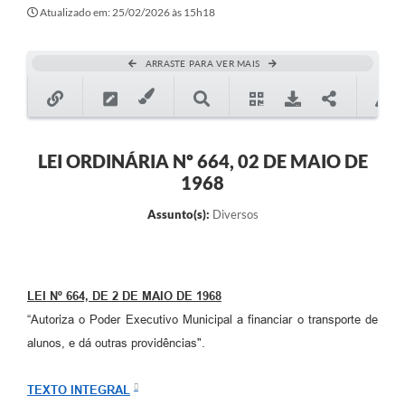
Secretarias
Atualizado em: 25/02/2026 às 15h18
Atos Oficiais
ARRASTE PARA VER MAIS
Legislação
Transparência
Programa Famílias Fortes
LEI ORDINÁRIA Nº 664, 02 DE MAIO DE
1968
Notícias
Assunto(s):
Diversos
Contratação de estagiário - estudante de Direito -
Procuradoria do Município de Valinhos
Vagas de emprego no PAT Valinhos
LEI Nº 664, DE 2 DE MAIO DE 1968
Contratos
“Autoriza o Poder Executivo Municipal a financiar o transporte de
Galeria de Fotos
alunos, e dá outras providências".
Audiências Públicas
TEXTO INTEGRAL