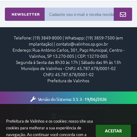
NEWSLETTER
Telefone: (19) 3849-8000 | Whatsapp: (19) 3859-7500 (em
implantação) | contato@valinhos.sp.gov.br
Endereço: Rua Antônio Carlos, 301, Paço Municipal, Centro -
Valinhos, SP 13.270-005 | CEP: 13270-005
Segunda à Sexta das 8h30 às 17h | Sábado das 9h às 13h
Município de Valinhos - CNPJ: 45.787.678/0001-02
CNPJ: 45.787.678/0001-02
Prefeitura de Valinhos
Versão do Sistema:
3.5.3 - 19/06/2026
Portal atualizado em:
07/08/2026 18:16
Dados Abertos
Prefeitura de Valinhos e os cookies: nosso site usa
cookies para melhorar a sua experiência de
ACEITAR
navegação. Ao continuar você concorda com a
Copyright Instar - 2006-2026. Todos os direitos reservados -