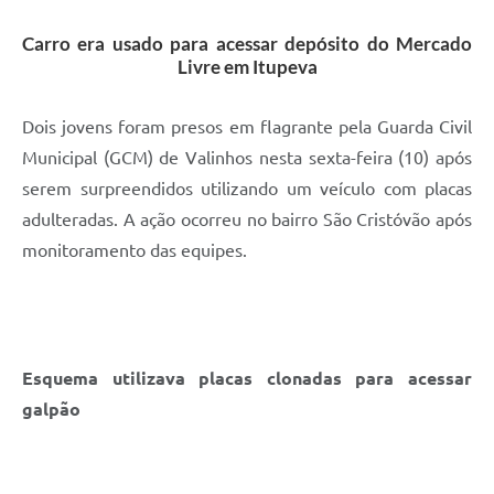
A Prefeitura
Carro era usado para acessar depósito do Mercado
Livre em Itupeva
Enquete
Jornal
Dois jovens foram presos em flagrante pela Guarda Civil
Municipal (GCM) de Valinhos nesta sexta-feira (10) após
Agenda
serem surpreendidos utilizando um veículo com placas
SIC
adulteradas. A ação ocorreu no bairro São Cristóvão após
monitoramento das equipes.
Contato
Esquema utilizava placas clonadas para acessar
galpão