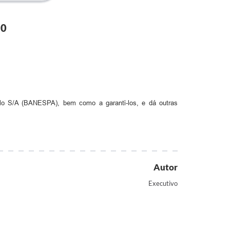
80
lo S/A (BANESPA), bem como a garanti-los, e dá outras
Autor
Executivo