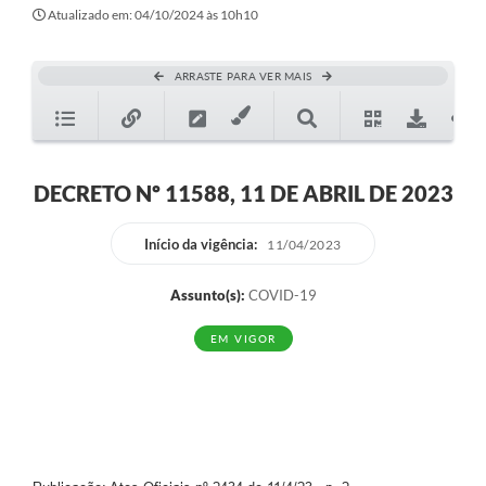
Secretarias
Atualizado em: 04/10/2024 às 10h10
Atos Oficiais
ARRASTE PARA VER MAIS
Legislação
Transparência
Programa Famílias Fortes
DECRETO Nº 11588, 11 DE ABRIL DE 2023
Notícias
Início da vigência:
11/04/2023
Contratação de estagiário - estudante de Direito -
Procuradoria do Município de Valinhos
Assunto(s):
COVID-19
Vagas de emprego no PAT Valinhos
EM VIGOR
Contratos
Galeria de Fotos
Audiências Públicas