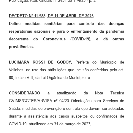
Publicação: Atos Oficiais nº 2434 de 11/4/23 - p. 2
Arquivos para Download
Carta de Serviços
DECRETO N° 11.588, DE 11 DE ABRIL DE 2023
Define medidas sanitárias para controle das doenças
Turismo
respiratórias sazonais e para o enfrentamento da pandemia
Obras
decorrente do Coronavirus (COVID-19), e dá outras
providências.
Galeria de Vídeos
Conselhos Municipais
LUCIMARA ROSSI DE GODOY,
Prefeita do Município de
Valinhos, no uso das atribuições que lhe são conferidas pelo art.
Projetos
80, inciso VIII, da Lei Orgânica do Município, e
Contas Públicas
CONSIDERANDO
a atualização da Nota Técnica
Editais
GVIMS/GGTES/ANVISA nº 04/20 Orientações para Serviços de
Links
Saúde: medidas de prevenção e controle que devem ser adotadas
durante a assistência aos casos suspeitos ou confirmados de
Serviços Online
COVID-19: atualizada em 31 de março de 2023,
Telefones Úteis