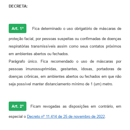
DECRETA:
A Prefeitura
Enquete
Art. 1º
Fica determinado o uso obrigatório de máscaras de
Jornal
proteção facial, por pessoas suspeitas ou confirmadas de doenças
Agenda
respiratórias transmissíveis assim como seus contatos próximos
em ambientes abertos ou fechados.
SIC
Parágrafo único. Fica recomendado o uso de máscaras por
Contato
pessoas imunossuprimidas, gestantes, idosas, portadoras de
doenças crônicas, em ambientes abertos ou fechados em que não
seja possível manter distanciamento mínimo de 1 (um) metro.
Art. 2º
Ficam revogadas as disposições em contrário, em
especial o
Decreto nº 11.414 de 25 de novembro de 2022
.