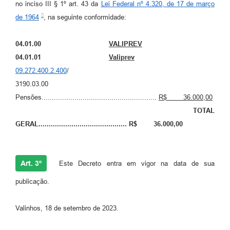
no inciso III § 1º art. 43 da
Lei Federal nº 4.320, de 17 de março
de 1964
, na seguinte conformidade:
04.01.00
VALIPREV
04.01.01
Valiprev
09.272.400.2.400
/
3190.03.00
Pensões........................................................
R$ 36.000,00
TOTAL
GERAL........................................... R$ 36.000,00
Art. 3º
Este Decreto entra em vigor na data de sua
publicação.
Valinhos, 18 de setembro de 2023.