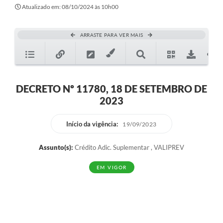
Secretarias
Atualizado em: 08/10/2024 às 10h00
Atos Oficiais
ARRASTE PARA VER MAIS
Legislação
Transparência
Programa Famílias Fortes
DECRETO Nº 11780, 18 DE SETEMBRO DE
2023
Notícias
Contratação de estagiário - estudante de Direito -
Início da vigência:
19/09/2023
Procuradoria do Município de Valinhos
Assunto(s):
Crédito Adic. Suplementar , VALIPREV
Vagas de emprego no PAT Valinhos
EM VIGOR
Contratos
Galeria de Fotos
Audiências Públicas