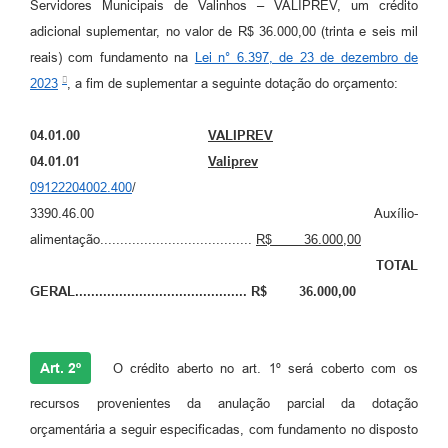
Servidores Municipais de Valinhos – VALIPREV, um crédito
A Prefeitura
adicional suplementar, no valor de R$ 36.000,00 (trinta e seis mil
reais) com fundamento na
Lei n° 6.397, de 23 de dezembro de
Enquete
2023
, a fim de suplementar a seguinte dotação do orçamento:
Jornal
04.01.00
VALIPREV
Agenda
04.01.01
Valiprev
SIC
09122204002.400
/
3390.46.00 Auxílio-
Contato
alimentação......................................
R$ 36.000,00
TOTAL
GERAL........................................... R$ 36.000,00
Art. 2º
O crédito aberto no art. 1º será coberto com os
recursos provenientes da anulação parcial da dotação
orçamentária a seguir especificadas, com fundamento no disposto