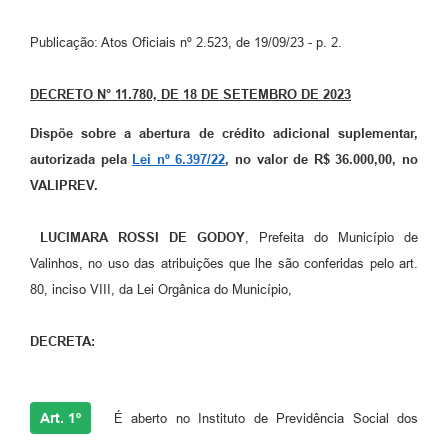
Arquivos para Download
Publicação: Atos Oficiais nº 2.523, de 19/09/23 - p. 2.
Carta de Serviços
Turismo
DECRETO N° 11.780, DE 18 DE SETEMBRO DE 2023
Obras
Dispõe sobre a abertura de crédito adicional suplementar,
autorizada pela
Lei nº 6.397/22
, no valor de R$ 36.000,00, no
Galeria de Vídeos
VALIPREV.
Conselhos Municipais
LUCIMARA ROSSI DE GODOY
, Prefeita do Município de
Projetos
Valinhos, no uso das atribuições que lhe são conferidas pelo art.
Contas Públicas
80, inciso VIII, da Lei Orgânica do Município,
Editais
DECRETA:
Links
Serviços Online
Art. 1º
É aberto no Instituto de Previdência Social dos
Telefones Úteis