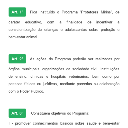
A Prefeitura
Art. 1º
Fica instituído o Programa “Protetores Mirins”, de
Enquete
caráter educativo, com a finalidade de incentivar a
conscientização de crianças e adolescentes sobre proteção e
Jornal
bem-estar animal.
Agenda
SIC
Art. 2º
As ações do Programa poderão ser realizadas por
Contato
órgãos municipais, organizações da sociedade civil, instituições
de ensino, clínicas e hospitais veterinários, bem como por
pessoas físicas ou jurídicas, mediante parcerias ou colaboração
com o Poder Público.
Art. 3º
Constituem objetivos do Programa:
I - promover conhecimentos básicos sobre saúde e bem-estar