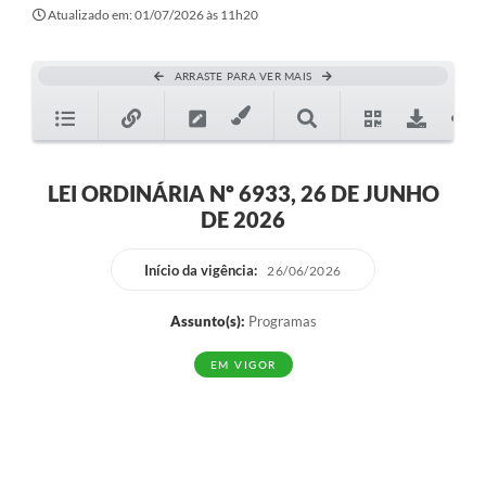
Secretarias
Atualizado em: 01/07/2026 às 11h20
Atos Oficiais
ARRASTE PARA VER MAIS
Legislação
Transparência
Programa Famílias Fortes
LEI ORDINÁRIA Nº 6933, 26 DE JUNHO
DE 2026
Notícias
Contratação de estagiário - estudante de Direito -
Início da vigência:
26/06/2026
Procuradoria do Município de Valinhos
Assunto(s):
Programas
Vagas de emprego no PAT Valinhos
EM VIGOR
Contratos
Galeria de Fotos
Audiências Públicas