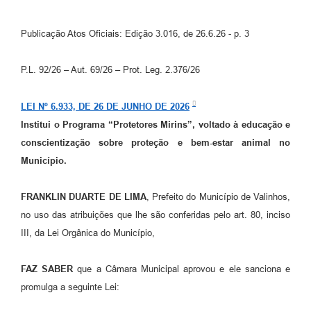
Arquivos para Download
Carta de Serviços
Publicação Atos Oficiais: Edição 3.016, de 26.6.26 - p. 3
Turismo
P.L. 92/26 – Aut. 69/26 – Prot. Leg. 2.376/26
Obras
LEI Nº 6.933, DE 26 DE JUNHO DE 2026
Galeria de Vídeos
Institui o Programa “Protetores Mirins”, voltado à educação e
Conselhos Municipais
conscientização sobre proteção e bem-estar animal no
Município.
Projetos
Contas Públicas
FRANKLIN DUARTE DE LIMA
, Prefeito do Município de Valinhos,
no uso das atribuições que lhe são conferidas pelo art. 80, inciso
Editais
III, da Lei Orgânica do Município,
Links
FAZ SABER
que a Câmara Municipal aprovou e ele sanciona e
Serviços Online
promulga a seguinte Lei:
Telefones Úteis