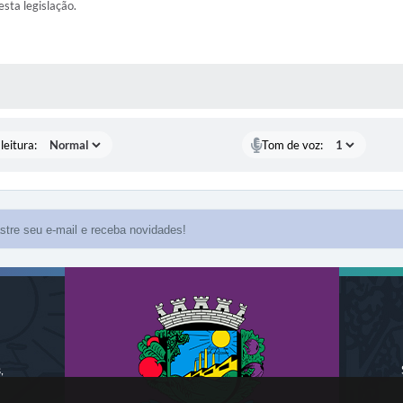
esta legislação.
AS MÍDIAS
leitura:
Tom de voz:
,