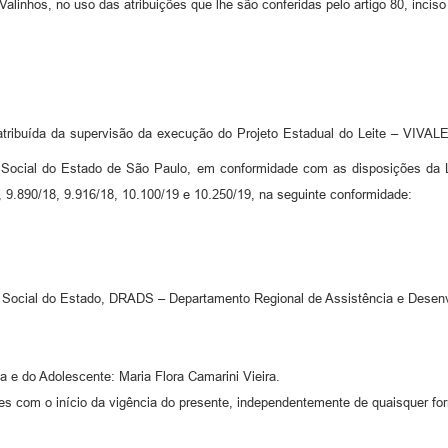
 Valinhos, no uso das atribuições que lhe são conferidas pelo artigo 80, inciso
ibuída da supervisão da execução do Projeto Estadual do Leite – VIVALEI
 Social do Estado de São Paulo, em conformidade com as disposições da L
, 9.890/18, 9.916/18, 10.100/19 e 10.250/19, na seguinte conformidade:
o Social do Estado, DRADS – Departamento Regional de Assistência e Desen
a e do Adolescente: Maria Flora Camarini Vieira.
 com o início da vigência do presente, independentemente de quaisquer fo