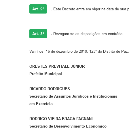
Art. 2º
.
Este Decreto entra em vigor na data de sua p
Art. 3º
.
Revogam-se as disposições em contrário.
Valinhos, 16 de dezembro de 2019, 123° do Distrito de Paz
ORESTES PREVITALE JÚNIOR
Prefeito Municipal
RICARDO RODRIGUES
Secretário de Assuntos Jurídicos e Institucionais
em Exercício
RODRIGO VIEIRA BRAGA FAGNANI
Secretário de Desenvolvimento Econômico