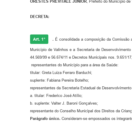
ORESTES PREVITALE JÚNIOR
, Prefeito do Município de
DECRETA:
Art. 1°
.
É consolidada a composição da Comissão atr
Município de Valinhos e a Secretaria de Desenvolvimento
44.569/99 e 56.674/11 e Decretos Municipais nos. 9.651/17
representantes do Município para a área da Saúde:
titular: Greta Luiza Ferraro Barduchi;
suplente: Fabiana Pereira Botelho;
representantes da Secretaria Estadual de Desenvolviment
a. titular: Frederico José Atílio;
b. suplente: Valter J. Baroni Gonçalves;
representante do Conselho Municipal dos Direitos da Crianç
Parágrafo único.
Consideram-se empossados os integrantes