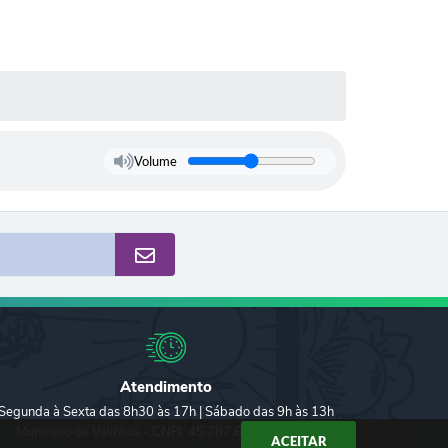
Volume
Atendimento
Segunda à Sexta das 8h30 às 17h | Sábado das 9h às 13h
Município de Valinhos - CNPJ: 45.787.678/0001-02
ACEITAR