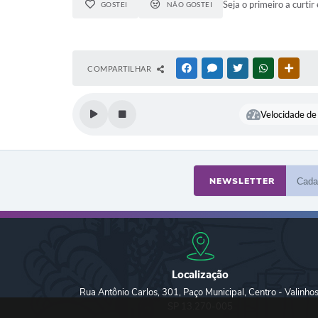
Seja o primeiro a curtir 
GOSTEI
NÃO GOSTEI
COMPARTILHAR
FACEBOOK
MESSENGER
TWITTER
WHATSAPP
OUTR
Velocidade de 
NEWSLETTER
Localização
Rua Antônio Carlos, 301, Paço Municipal, Centro - Valinhos
SP 13.270-005