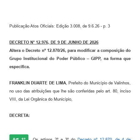
Arquivos para Download
Carta de Serviços
Publicação Atos Oficiais: Edição 3.008, de 9.6.26 - p. 3
Turismo
Obras
DECRETO N° 12.976, DE 9 DE JUNHO DE 2026
Altera o Decreto nº 12.870/26, para modificar a composição do
Galeria de Vídeos
Grupo Institucional do Poder Público – GIPP, na forma que
Conselhos Municipais
especifica.
Projetos
FRANKLIN DUARTE DE LIMA
, Prefeito do Município de Valinhos,
Contas Públicas
no uso das atribuições que lhe são conferidas pelo art. 80, inciso
VIII, da Lei Orgânica do Município,
Editais
Links
DECRETA:
Serviços Online
Telefones Úteis
Art. 1º
Os artigos 2º e 3º do
Decreto nº 12.870, de 4 de