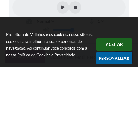
Prefeitura de Valinhos e os cookies: nosso site usa
cookies para melhorar a sua experiência de
ACEITAR
navegação. Ao continuar você concorda com a
nossa
Política de Cookies
e
Privacidade
.
NEWSLETTER
PERSONALIZAR
Telefone: (19) 3849-8000 | Whatsapp: (19) 3859-7500 (em
implantação) | contato@valinhos.sp.gov.br
Endereço: Rua Antônio Carlos, 301, Paço Municipal, Centro -
Valinhos, SP 13.270-005 | CEP: 13270-005
Segunda à Sexta das 8h30 às 17h | Sábado das 9h às 13h
Município de Valinhos - CNPJ: 45.787.678/0001-02
CNPJ: 45.787.678/0001-02
Prefeitura de Valinhos