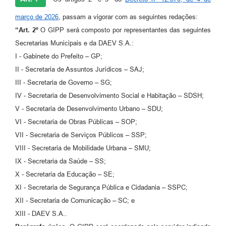
A Prefeitura
março de 2026
, passam a vigorar com as seguintes redações:
“Art. 2º
O GIPP será composto por representantes das seguintes
Enquete
Secretarias Municipais e da DAEV S.A.:
Jornal
I - Gabinete do Prefeito – GP;
II - Secretaria de Assuntos Jurídicos – SAJ;
Agenda
III - Secretaria de Governo – SG;
SIC
IV - Secretaria de Desenvolvimento Social e Habitação – SDSH;
V - Secretaria de Desenvolvimento Urbano – SDU;
Contato
VI - Secretaria de Obras Públicas – SOP;
VII - Secretaria de Serviços Públicos – SSP;
VIII - Secretaria de Mobilidade Urbana – SMU;
IX - Secretaria da Saúde – SS;
X - Secretaria da Educação – SE;
XI - Secretaria de Segurança Pública e Cidadania – SSPC;
XII - Secretaria de Comunicação – SC; e
XIII - DAEV S.A..