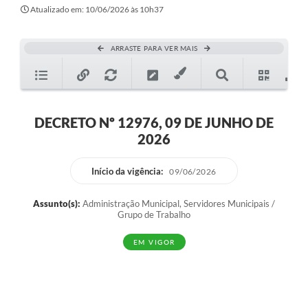
Secretarias
Atualizado em: 10/06/2026 às 10h37
Atos Oficiais
ARRASTE PARA VER MAIS
Legislação
Transparência
Programa Famílias Fortes
DECRETO Nº 12976, 09 DE JUNHO DE
2026
Notícias
Contratação de estagiário - estudante de Direito -
Início da vigência:
09/06/2026
Procuradoria do Município de Valinhos
Assunto(s):
Administração Municipal, Servidores Municipais /
Vagas de emprego no PAT Valinhos
Grupo de Trabalho
Contratos
EM VIGOR
Galeria de Fotos
Audiências Públicas