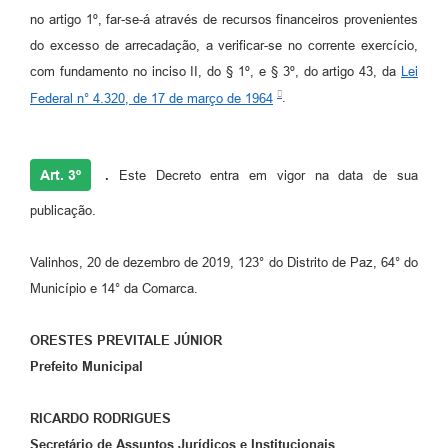
no artigo 1º, far-se-á através de recursos financeiros provenientes
do excesso de arrecadação, a verificar-se no corrente exercício,
com fundamento no inciso II, do § 1º, e § 3º, do artigo 43, da
Lei
Federal n° 4.320, de 17 de março de 1964
.
Art. 3º
.
Este Decreto entra em vigor na data de sua
publicação.
Valinhos, 20 de dezembro de 2019, 123° do Distrito de Paz, 64° do
Município e 14° da Comarca.
ORESTES PREVITALE JÚNIOR
Prefeito Municipal
RICARDO RODRIGUES
Secretário de Assuntos Jurídicos e Institucionais