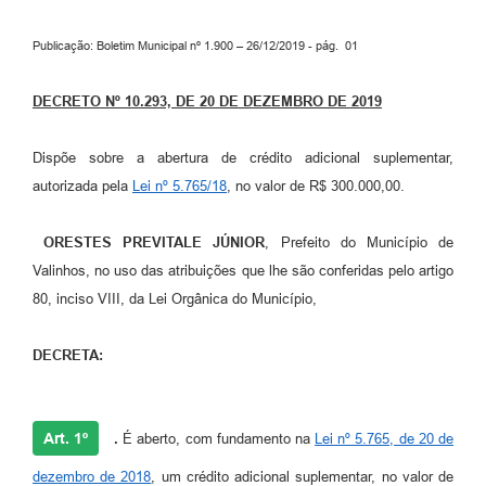
Arquivos para Download
Publicação: Boletim Municipal nº 1.900 – 26/12/2019 - pág. 01
Carta de Serviços
Turismo
DECRETO Nº 10.293, DE 20 DE DEZEMBRO DE 2019
Obras
Dispõe sobre a abertura de crédito adicional suplementar,
Galeria de Vídeos
autorizada pela
Lei nº 5.765/18
, no valor de R$ 300.000,00.
Conselhos Municipais
ORESTES PREVITALE JÚNIOR
, Prefeito do Município de
Projetos
Valinhos, no uso das atribuições que lhe são conferidas pelo artigo
80, inciso VIII, da Lei Orgânica do Município,
Contas Públicas
Editais
DECRETA:
Links
Serviços Online
Art. 1º
.
É aberto, com fundamento na
Lei nº 5.765, de 20 de
Telefones Úteis
dezembro de 2018
, um crédito adicional suplementar, no valor de