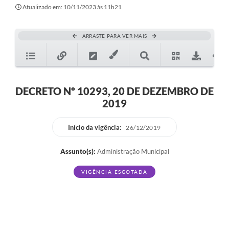
Secretarias
Atualizado em: 10/11/2023 às 11h21
Atos Oficiais
ARRASTE PARA VER MAIS
Legislação
Transparência
Programa Famílias Fortes
DECRETO Nº 10293, 20 DE DEZEMBRO DE
2019
Notícias
Contratação de estagiário - estudante de Direito -
Início da vigência:
26/12/2019
Procuradoria do Município de Valinhos
Assunto(s):
Administração Municipal
Vagas de emprego no PAT Valinhos
VIGÊNCIA ESGOTADA
Contratos
Galeria de Fotos
Audiências Públicas