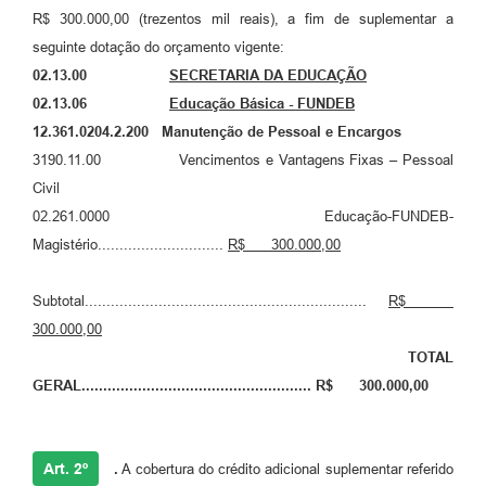
R$ 300.000,00 (trezentos mil reais), a fim de suplementar a
A Prefeitura
seguinte dotação do orçamento vigente:
Enquete
02.13.00
SECRETARIA DA EDUCAÇÃO
02.13.06
Educação Básica - FUNDEB
Jornal
12.361.0204.2.200 Manutenção de Pessoal e Encargos
Agenda
3190.11.00 Vencimentos e Vantagens Fixas – Pessoal
Civil
SIC
02.261.0000 Educação-FUNDEB-
Contato
Magistério.............................
R$ 300.000,00
Subtotal.................................................................
R$
300.000,00
TOTAL
GERAL.....................................
................
R$ 300.000,00
Art. 2º
.
A cobertura do crédito adicional suplementar referido