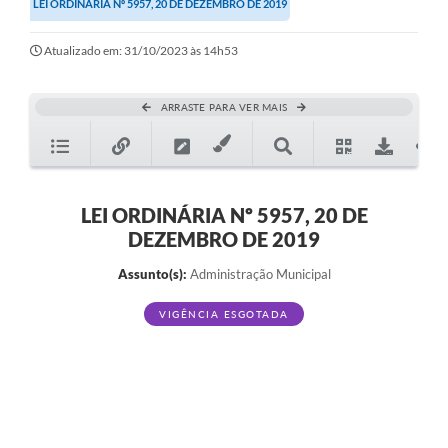
LEI ORDINÁRIA Nº 5957, 20 DE DEZEMBRO DE 2019
Secretarias
Atualizado em: 31/10/2023 às 14h53
Atos Oficiais
Legislação
ARRASTE PARA VER MAIS
Transparência
Programa Famílias Fortes
Notícias
LEI ORDINÁRIA Nº 5957, 20 DE
DEZEMBRO DE 2019
Contratação de estagiário - estudante de Direito -
Procuradoria do Município de Valinhos
Assunto(s):
Administração Municipal
Vagas de emprego no PAT Valinhos
VIGÊNCIA ESGOTADA
Contratos
Galeria de Fotos
Audiências Públicas