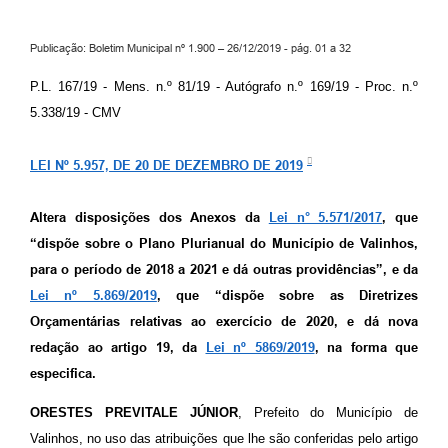
Arquivos para Download
Carta de Serviços
Publicação: Boletim Municipal nº 1.900 – 26/12/2019 - pág. 01 a 32
Turismo
P.L. 167/19 - Mens. n.º 81/19 - Autógrafo n.º 169/19 - Proc. n.º
5.338/19 - CMV
Obras
Galeria de Vídeos
LEI Nº 5.957, DE 20 DE DEZEMBRO DE 2019
Conselhos Municipais
Altera disposições dos Anexos da
Lei n° 5.571/2017
, que
Projetos
“dispõe sobre o Plano Plurianual do Município de Valinhos,
para o período de 2018 a 2021 e dá outras providências”, e da
Contas Públicas
Lei nº 5.869/2019
, que “dispõe sobre as Diretrizes
Editais
Orçamentárias relativas ao exercício de 2020, e dá nova
redação ao artigo 19, da
Lei nº 5869/2019
, na forma que
Links
especifica.
Serviços Online
ORESTES PREVITALE JÚNIOR
, Prefeito do Município de
Valinhos, no uso das atribuições que lhe são conferidas pelo artigo
Telefones Úteis