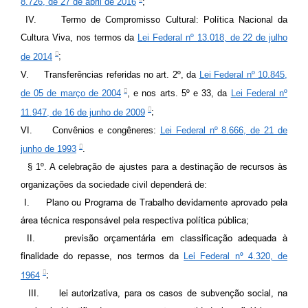
8.726, de 27 de abril de 2016
;
IV.
Termo de Compromisso Cultural: Política Nacional da
Cultura Viva, nos termos da
Lei Federal nº 13.018, de 22 de julho
de 2014
;
V.
Transferências referidas no art. 2º, da
Lei Federal nº 10.845,
de 05 de março de 2004
, e nos arts. 5º e 33, da
Lei Federal nº
11.947, de 16 de junho de 2009
;
VI.
Convênios e congêneres:
Lei Federal nº 8.666, de 21 de
junho de 1993
.
§ 1º.
A celebração de ajustes para a destinação de recursos às
organizações da sociedade civil dependerá de:
I.
Plano ou Programa de Trabalho devidamente aprovado pela
área técnica responsável pela respectiva política pública;
II.
previsão orçamentária em classificação adequada à
finalidade do repasse, nos termos da
Lei Federal nº 4.320, de
1964
;
III.
lei autorizativa, para os casos de subvenção social, na