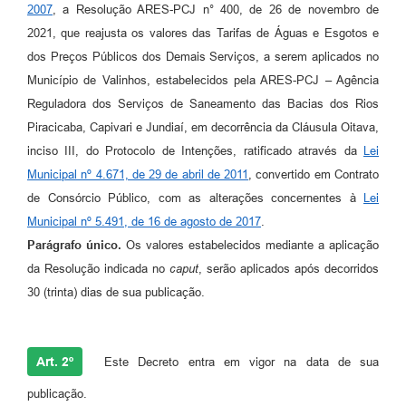
2007
, a Resolução ARES-PCJ n° 400, de 26 de novembro de
A Prefeitura
2021, que reajusta os valores das Tarifas de Águas e Esgotos e
dos Preços Públicos dos Demais Serviços, a serem aplicados no
Enquete
Município de Valinhos, estabelecidos pela ARES-PCJ – Agência
Jornal
Reguladora dos Serviços de Saneamento das Bacias dos Rios
Piracicaba, Capivari e Jundiaí, em decorrência da Cláusula Oitava,
Agenda
inciso III, do Protocolo de Intenções, ratificado através da
Lei
SIC
Municipal nº 4.671, de 29 de abril de 2011
, convertido em Contrato
de Consórcio Público, com as alterações concernentes à
Lei
Contato
Municipal nº 5.491, de 16 de agosto de 2017
.
Parágrafo
ú
nico.
Os valores estabelecidos mediante a aplicação
da Resolução indicada no
caput
, serão aplicados após decorridos
30 (trinta) dias de sua publicação.
Art. 2º
Este Decreto entra em vigor na data de sua
publicação.