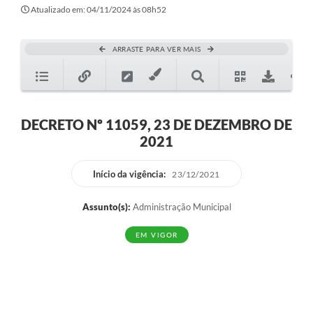
Secretarias
Atualizado em: 04/11/2024 às 08h52
Atos Oficiais
ARRASTE PARA VER MAIS
Legislação
Transparência
Programa Famílias Fortes
DECRETO Nº 11059, 23 DE DEZEMBRO DE
2021
Notícias
Contratação de estagiário - estudante de Direito -
Início da vigência:
23/12/2021
Procuradoria do Município de Valinhos
Assunto(s):
Administração Municipal
Vagas de emprego no PAT Valinhos
EM VIGOR
Contratos
Galeria de Fotos
Audiências Públicas