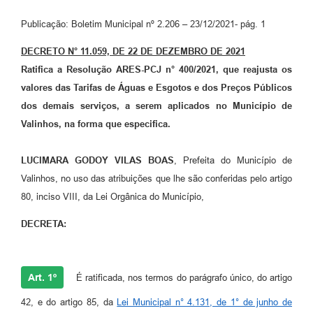
Arquivos para Download
Publicação: Boletim Municipal nº 2.206 – 23/12/2021- pág. 1
Carta de Serviços
DECRETO N° 11.059, DE 22 DE DEZEMBRO DE 2021
Turismo
Ratifica a Resolução ARES-PCJ n° 400/2021, que reajusta os
Obras
valores das Tarifas de Águas e Esgotos e dos Preços Públicos
dos demais serviços, a serem aplicados no Município de
Galeria de Vídeos
Valinhos, na forma que especifica.
Conselhos Municipais
LUCIMARA GODOY VILAS BOAS
, Prefeita do Município de
Projetos
Valinhos, no uso das atribuições que lhe são conferidas pelo artigo
Contas Públicas
80, inciso VIII, da Lei Orgânica do Município,
Editais
DECRETA:
Links
Art. 1º
É ratificada, nos termos do parágrafo único, do artigo
Serviços Online
42, e do artigo 85, da
Lei Municipal n° 4.131, de 1° de junho de
Telefones Úteis