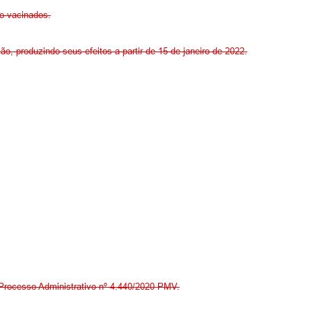
o vacinados.
o, produzindo seus efeitos a partir de 15 de janeiro de 2022.
Processo Administrativo nº 4.440/2020-PMV.