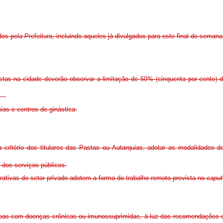
 pela Prefeitura, incluindo aqueles já divulgados para este final de semana,
estas na cidade deverão observar a limitação de 50% (cinquenta por cento)
s.
as e centros de ginástica.
critério dos titulares das Pastas ou Autarquias, adotar as modalidades d
 dos serviços públicos.
ativas do setor privado adotem a forma do trabalho remoto prevista no
caput
as com doenças crônicas ou imunossuprimidas, à luz das recomendações do