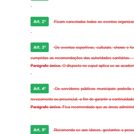
Art. 2º
Ficam cancelados todos os eventos organizados
Art. 3º
Os eventos esportivos, culturais, shows e f
cumpridas as recomendações das autoridades sanitária
Parágrafo único.
O disposto no
caput
aplica-se as academi
Art. 4º
Os servidores públicos municipais poderão a 
revezamento ou presencial, a fim de garantir a continuidade
Parágrafo único.
Fica recomendado que as áreas administr
Art. 5º
Recomenda-se aos idosos, gestantes e pesso