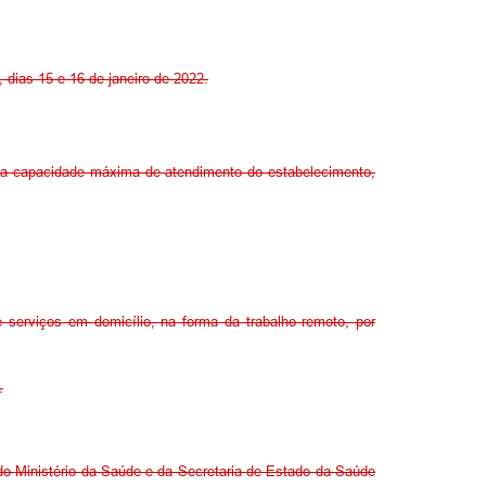
 dias 15 e 16 de janeiro de 2022.
 da capacidade máxima de atendimento do estabelecimento,
e serviços em domicílio, na forma da trabalho remoto, por
.
 Ministério da Saúde e da Secretaria de Estado da Saúde