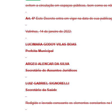
evitem a circulação em espaços públicos, bem como os nã
Art.
6
º
Este Decreto entra em vigor na data de sua publicaçã
Valinhos, 14 de janeiro de 2022.
LUCIMARA GODOY VILAS BOAS
Prefeita Municipal
ARGEU ALENCAR DA SILVA
Secretário de Assuntos Jurídicos
LUIZ GABRIEL SIGNORELLI
Secretário da Saúde
Redigido e lavrado consoante os elementos constantes no 