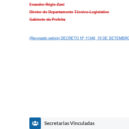
Evandro Régis Zani
Diretor do Departamento Técnico-Legislativo
Gabinete da Prefeita
(Revogado pelo(a) DECRETO Nº 11348, 19 DE SETEMBRO
Secretarias Vinculadas