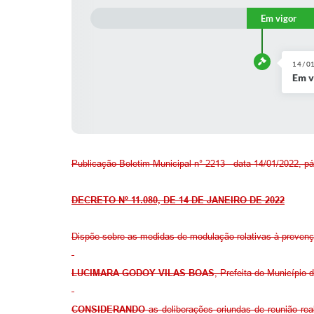
Em vigor
14/0
Em v
Publicação Boletim Municipal n° 2213 - data 14/01/2022, pá
DECRETO Nº 11.080, DE 14 DE JANEIRO DE 2022
Dispõe sobre as medidas de modulação relativas à prevenç
LUCIMARA GODOY VILAS BOAS
, Prefeita do Município 
CONSIDERANDO
as deliberações oriundas de reunião re