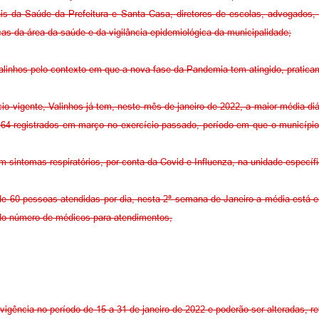
is da Saúde da Prefeitura e Santa Casa, diretores de escolas, advogados, p
cas da área da saúde e da vigilância epidemiológica da municipalidade;
linhos pelo contexto em que a nova fase da Pandemia tem atingido, praticame
cio vigente, Valinhos já tem, neste mês de janeiro de 2022, a maior média d
64 registrados em março no exercício passado, período em que o município 
 sintomas respiratórios, por conta da Covid e Influenza, na unidade específ
 60 pessoas atendidas por dia, nesta 2ª semana de Janeiro a média está em
o número de médicos para atendimentos,
gência no período de 15 a 31 de janeiro de 2022 e poderão ser alteradas, rev