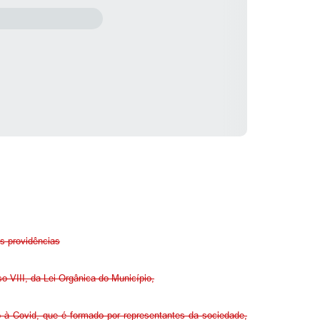
s providências
so VIII, da Lei Orgânica do Município,
 à Covid, que é formado por representantes da sociedade,