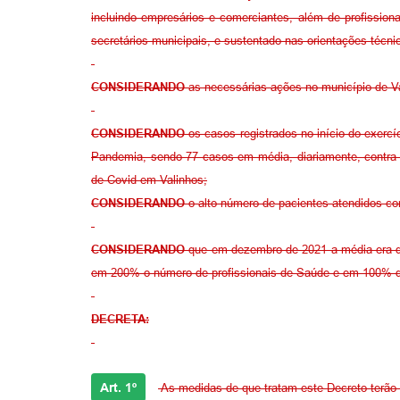
incluindo empresários e comerciantes, além de profissiona
secretários municipais, e sustentado nas orientações técni
CONSIDERANDO
as necessárias ações no município de Va
CONSIDERANDO
os casos registrados no início do exercí
Pandemia, sendo 77 casos em média, diariamente, contra 
de Covid em Valinhos;
CONSIDERANDO
o alto número de pacientes atendidos com
CONSIDERANDO
que em dezembro de 2021 a média era de
em 200% o número de profissionais de Saúde e em 100% d
DECRETA:
Art. 1º
As medidas de que tratam este Decreto terão vi