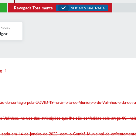
Revogada Totalmente
VERSÃO VISUALIZADA
1/2022
igor
g. 1.
ão de contágio pela COVID-19 no âmbito do Município de Valinhos e dá outra
de Valinhos, no uso das atribuições que lhe são conferidas pelo artigo 80, inci
alizada em 14 de janeiro de 2022, com o Comitê Municipal de enfrentamento