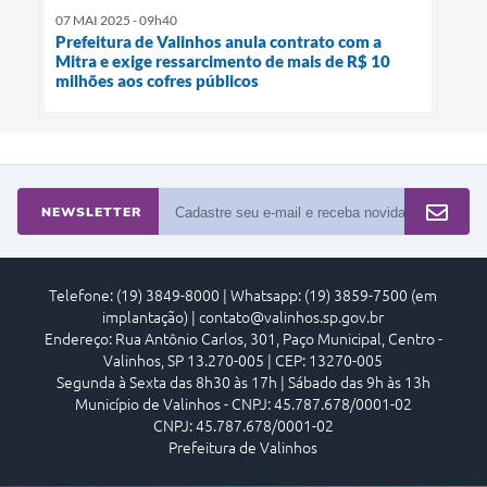
07 MAI 2025 - 09h40
Prefeitura de Valinhos anula contrato com a
Mitra e exige ressarcimento de mais de R$ 10
milhões aos cofres públicos
NEWSLETTER
Telefone: (19) 3849-8000 | Whatsapp: (19) 3859-7500 (em
implantação) | contato@valinhos.sp.gov.br
Endereço: Rua Antônio Carlos, 301, Paço Municipal, Centro -
Valinhos, SP 13.270-005 | CEP: 13270-005
Segunda à Sexta das 8h30 às 17h | Sábado das 9h às 13h
Município de Valinhos - CNPJ: 45.787.678/0001-02
CNPJ: 45.787.678/0001-02
Prefeitura de Valinhos