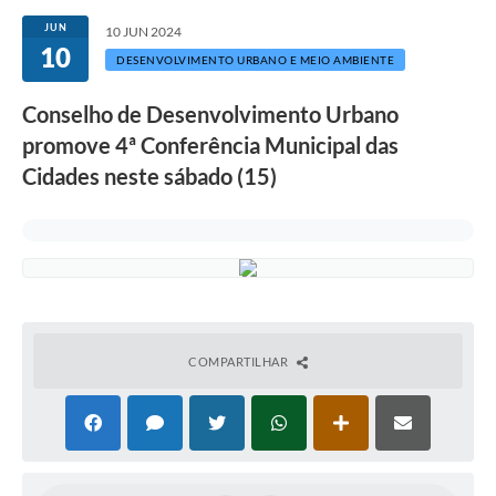
Secretarias
JUN
10 JUN 2024
10
Atos Oficiais
DESENVOLVIMENTO URBANO E MEIO AMBIENTE
Legislação
Conselho de Desenvolvimento Urbano
promove 4ª Conferência Municipal das
Transparência
Cidades neste sábado (15)
Programa Famílias Fortes
Notícias
Contratação de estagiário - estudante de Direito -
Procuradoria do Município de Valinhos
Vagas de emprego no PAT Valinhos
COMPARTILHAR
Contratos
Galeria de Fotos
Audiências Públicas