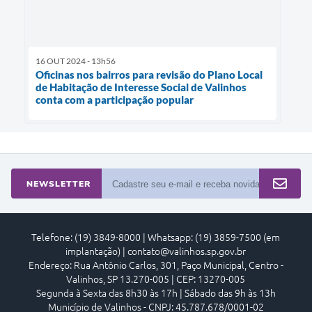
16 OUT 2024 - 13h56
Oficinas nos bairros para revisão do Plano Local
de Habitação de Interesse Social de Valinhos
conta com a participação popular
NEWSLETTER
Telefone: (19) 3849-8000 | Whatsapp: (19) 3859-7500 (em
implantação) | contato@valinhos.sp.gov.br
Endereço: Rua Antônio Carlos, 301, Paço Municipal, Centro -
Valinhos, SP 13.270-005 | CEP: 13270-005
Segunda à Sexta das 8h30 às 17h | Sábado das 9h às 13h
Município de Valinhos - CNPJ: 45.787.678/0001-02