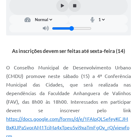
Arquivos para Download
Carta de Serviços
Turismo
Obras
As inscrições devem ser feitas até sexta-feira (14)
Galeria de Vídeos
Conselhos Municipais
O Conselho Municipal de Desenvolvimento Urbano
Projetos
(CMDU) promove neste sábado (15) a 4ª Conferência
Municipal das Cidades, que será realizada nas
Contas Públicas
dependências da Faculdade Anhanguera de Valinhos
Editais
(FAV), das 8h00 às 18h00. Interessados em participar
devem se inscrever pelo link
Links
https://docs.google.com/forms/d/e/1FAIpQLSefeyKCJM
Serviços Online
BxKIJPaSvorAM1TciMa4xTpeu5vi9xaTmFgOv_rQ/viewfo
Telefones Úteis
rm
.