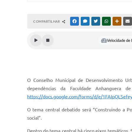
COMPARTILHAR
FACEBOOK
MESSENGER
TWITTER
WHATSAPP
OUTRAS
Velocidade de l
O Conselho Municipal de Desenvolvimento Urb
dependências da Faculdade Anhanguera de
https://docs.google.com/forms/d/e/1FAIpQLS
O tema central debatido será “Construindo a Pol
social”.
Dentro do tema central há cinco eixos temáticos. 