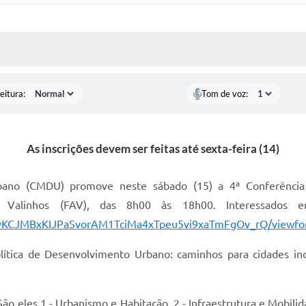
 MÍDIAS
RECEBA NOTÍCIAS
eitura:
Tom de voz:
As inscrições devem ser feitas até sexta-feira (14)
ano (CMDU) promove neste sábado (15) a 4ª Conferência M
 Valinhos (FAV), das 8h00 às 18h00. Interessados em
efeyKCJMBxKIJPaSvorAM1TciMa4xTpeu5vi9xaTmFgOv_rQ/viewf
ítica de Desenvolvimento Urbano: caminhos para cidades incl
São eles 1 - Urbanismo e Habitação, 2 - Infraestrutura e Mobili