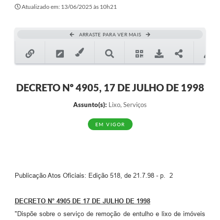
Secretarias
Atualizado em: 13/06/2025 às 10h21
Atos Oficiais
ARRASTE PARA VER MAIS
Legislação
Transparência
Programa Famílias Fortes
DECRETO Nº 4905, 17 DE JULHO DE 1998
Notícias
Assunto(s):
Lixo, Serviços
Contratação de estagiário - estudante de Direito -
EM VIGOR
Procuradoria do Município de Valinhos
Vagas de emprego no PAT Valinhos
Contratos
Publicação Atos Oficiais: Edição 518, de 21.7.98 - p. 2
Galeria de Fotos
DECRETO N° 4905 DE 17 DE JULHO DE 1998
Audiências Públicas
"Dispõe sobre o serviço de remoção de entulho e lixo de imóveis