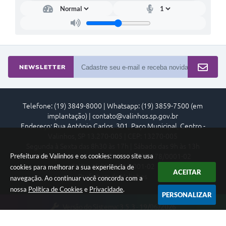
NEWSLETTER
Telefone: (19) 3849-8000 | Whatsapp: (19) 3859-7500 (em
implantação) | contato@valinhos.sp.gov.br
Endereço: Rua Antônio Carlos, 301, Paço Municipal, Centro -
Valinhos, SP 13.270-005 | CEP: 13270-005
Segunda à Sexta das 8h30 às 17h | Sábado das 9h às 13h
Prefeitura de Valinhos e os cookies: nosso site usa
Município de Valinhos - CNPJ: 45.787.678/0001-02
CNPJ: 45.787.678/0001-02
cookies para melhorar a sua experiência de
ACEITAR
Prefeitura de Valinhos
navegação. Ao continuar você concorda com a
nossa
Política de Cookies
e
Privacidade
.
PERSONALIZAR
Versão do Sistema:
3.5.3 - 19/06/2026
Portal atualizado em:
07/08/2026 18:16