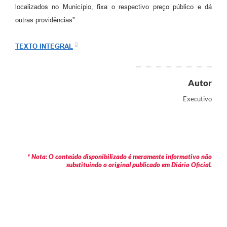
Arquivos para Download
localizados no Município, fixa o respectivo preço público e dá
outras providências"
Carta de Serviços
Turismo
TEXTO INTEGRAL
Obras
Autor
Galeria de Vídeos
Executivo
Conselhos Municipais
Projetos
Contas Públicas
* Nota: O conteúdo disponibilizado é meramente informativo não
Editais
substituindo o original publicado em Diário Oficial.
Links
Serviços Online
Telefones Úteis